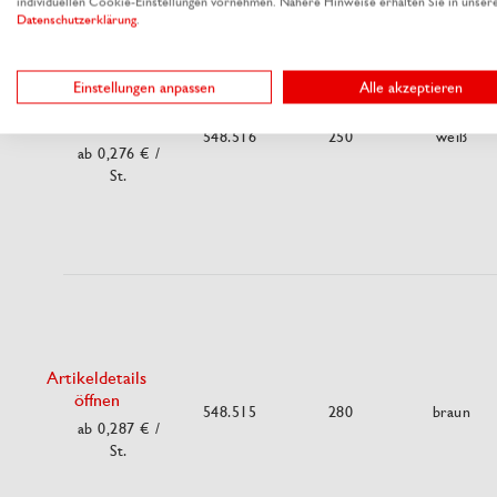
individuellen Cookie-Einstellungen vornehmen. Nähere Hinweise erhalten Sie in unser
Datenschutzerklärung
.
Einstellungen anpassen
Alle akzeptieren
Artikeldetails
öffnen
548.516
250
weiß
ab 0,276 €
/
St.
Artikeldetails
öffnen
548.515
280
braun
ab 0,287 €
/
St.