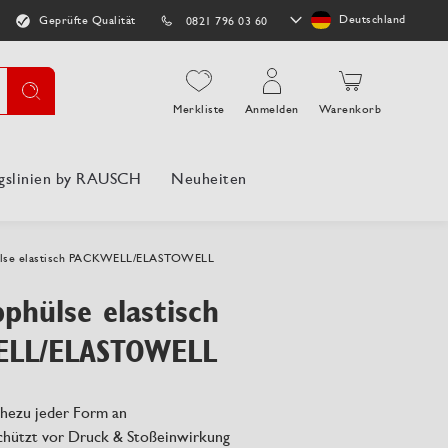
Store
Deutschland
Geprüfte Qualität
0821 796 03 60
auswählen
Suche
Merkliste
Anmelden
Warenkorb
gslinien by RAUSCH
Neuheiten
ülse elastisch PACKWELL/ELASTOWELL
phülse elastisch
LL/ELASTOWELL
ahezu jeder Form an
schützt vor Druck & Stoßeinwirkung