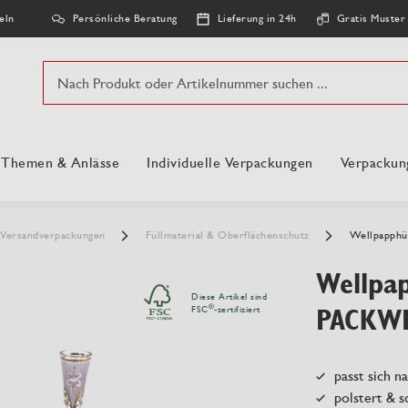
Persönliche Beratung
Lieferung in 24h
Gratis Muster
eln
Suche
, Themen & Anlässe
Individuelle Verpackungen
Verpackun
Versandverpackungen
Füllmaterial & Oberflächenschutz
Wellpapph
Wellpap
Diese Artikel sind
PACKWE
®
FSC
-zertifiziert
passt sich n
polstert & 