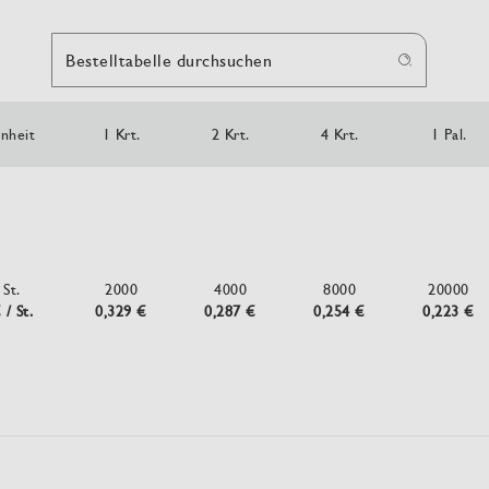
Bestelltabelle durchsuchen
inheit
1 Krt.
2 Krt.
4 Krt.
1 Pal.
St.
2000
4000
8000
20000
 / St.
0,329 €
0,287 €
0,254 €
0,223 €