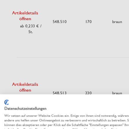
Artikeldetails
öffnen
548.510
170
braun
ab 0,233 €
/
St.
Artikeldetails
öffnen
548.513
220
braun
ab 0,266 €
/
St.
Datenschutzeinstellungen
Wir setzen auf unserer Website Cookies ein. Einige von ihnen sind notwendig, währen
andere uns helfen unser Onlineangebot zu verbessern und wirtschaftlich zu betreiben. S
können dies akzeptieren oder per Klick auf die Schaltfläche "Einstellungen anpassen" Ihr