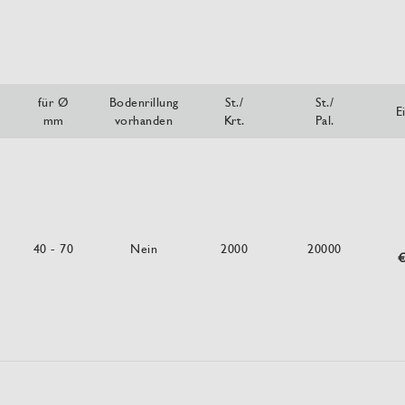
für Ø
Bodenrillung
St./
St./
E
mm
vorhanden
Krt.
Pal.
40 - 70
Nein
2000
20000
€