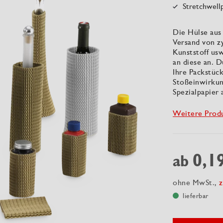
Stretchwellp
Die Hülse aus 
Versand von zy
Kunststoff usw
an diese an. D
Ihre Packstüc
Stoßeinwirkun
Spezialpapier
Weitere Prod
0,1
ab
ohne MwSt.,
z
lieferbar