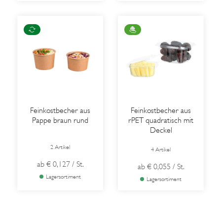
Feinkostbecher aus
Feinkostbecher aus
Pappe braun rund
rPET quadratisch mit
Deckel
2 Artikel
4 Artikel
ab
€ 0,127
/ St.
ab
€ 0,055
/ St.
Lagersortiment
Lagersortiment