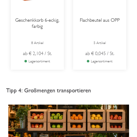
Geschenkkorb 6-eckig,
Flachbeutel aus OPP
farbig
8 Artikel
5 Artikel
ab
€ 2,104
/ St.
ab
€ 0,045
/ St.
Lagersortiment
Lagersortiment
Tipp 4: Großmengen transportieren