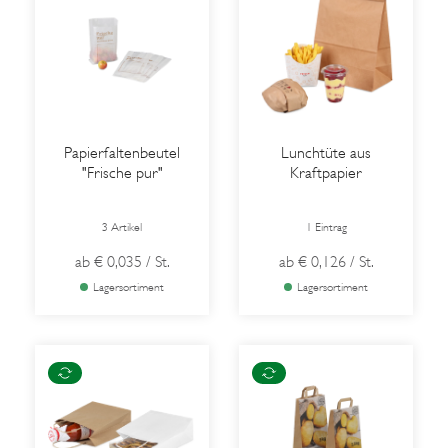
Papierfaltenbeutel
Lunchtüte aus
"Frische pur"
Kraftpapier
3 Artikel
1 Eintrag
ab
€ 0,035
/ St.
ab
€ 0,126
/ St.
Lagersortiment
Lagersortiment