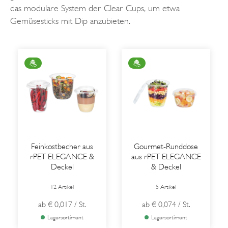
das modulare System der Clear Cups, um etwa
Gemüsesticks mit Dip anzubieten.
Feinkostbecher aus
Gourmet-Runddose
rPET ELEGANCE &
aus rPET ELEGANCE
Deckel
& Deckel
12 Artikel
5 Artikel
ab
€ 0,017
/ St.
ab
€ 0,074
/ St.
Lagersortiment
Lagersortiment