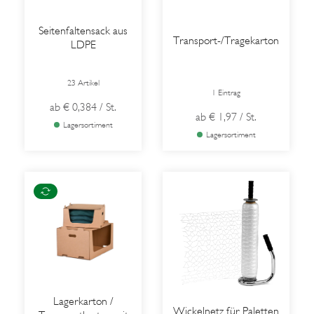
Seitenfaltensack aus
Transport-/Tragekarton
LDPE
23 Artikel
1 Eintrag
ab
€ 0,384
/ St.
ab
€ 1,97
/ St.
Lagersortiment
Lagersortiment
Lagerkarton /
Wickelnetz für Paletten