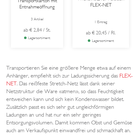
Transportkarton mit
FLEX-NET
Entnahmeöffnung
3 Artikel
1 Eintrag
ab
€ 2,84
/ St.
ab
€ 20,45
/ Rl.
Lagersortiment
Lagersortiment
Transportieren Sie eine größere Menge etwa auf einem
Anhänger, empfiehlt sich zur Ladungssicherung das
FLEX-
NET
. Das reißfeste Stretch-Netz lässt dank seiner
Netzstruktur die Ware «atmen», so dass Feuchtigkeit
entweichen kann und sich kein Kondenswasser bildet.
Zusätzlich passt es sich sehr gut ungleichförmigen
Ladungen an und hat nur ein sehr geringes
Entsorgungsvolumen. Damit kommen Obst und Gemüse
auch am Verkaufspunkt einwandfrei und schmackhaft an.