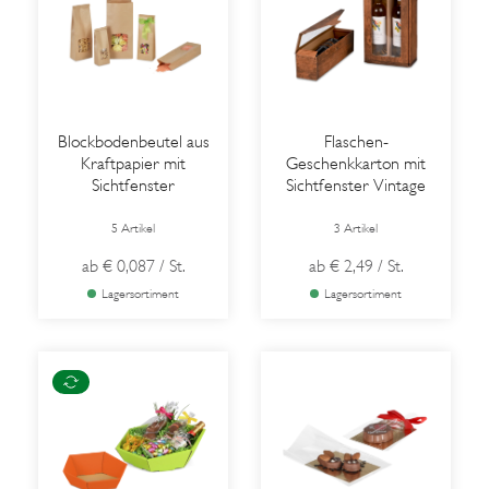
Blockbodenbeutel aus
Flaschen-
Kraftpapier mit
Geschenkkarton mit
Sichtfenster
Sichtfenster Vintage
5 Artikel
3 Artikel
ab
€ 0,087
/ St.
ab
€ 2,49
/ St.
Lagersortiment
Lagersortiment