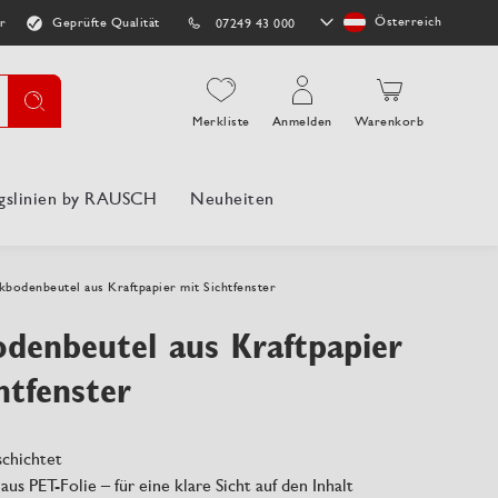
Store
Österreich
r
Geprüfte Qualität
07249 43 000
auswählen
Suche
Merkliste
Anmelden
Warenkorb
gslinien by RAUSCH
Neuheiten
kbodenbeutel aus Kraftpapier mit Sichtfenster
odenbeutel aus Kraftpapier
htfenster
schichtet
 aus PET-Folie – für eine klare Sicht auf den Inhalt