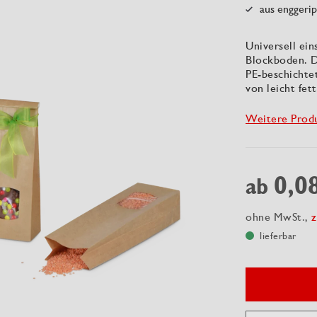
aus enggerip
Universell ein
Blockboden. Da
PE-beschichte
von leicht fe
Weitere Prod
0,0
ab
ohne MwSt.,
z
lieferbar