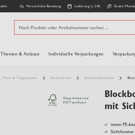
Persönliche Beratung
Lieferung in 24h
Gratis Muste
tteln
Suche
, Themen & Anlässe
Individuelle Verpackungen
Verpackun
l, Tüten & Tragetaschen
Bodenbeutel
Blockbodenbeutel
Bloc
Blockb
Diese Artikel sind
mit Sic
®
FSC
-zertifiziert
innen PE-be
Sichtfenster