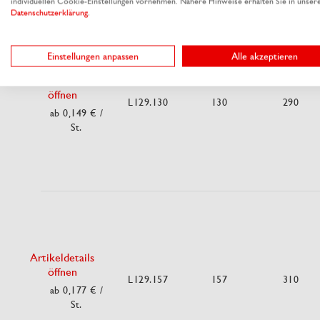
individuellen Cookie-Einstellungen vornehmen. Nähere Hinweise erhalten Sie in unser
Datenschutzerklärung
.
Einstellungen anpassen
Alle akzeptieren
Artikeldetails
öffnen
L129.130
130
290
ab 0,149 €
/
St.
Artikeldetails
öffnen
L129.157
157
310
ab 0,177 €
/
St.