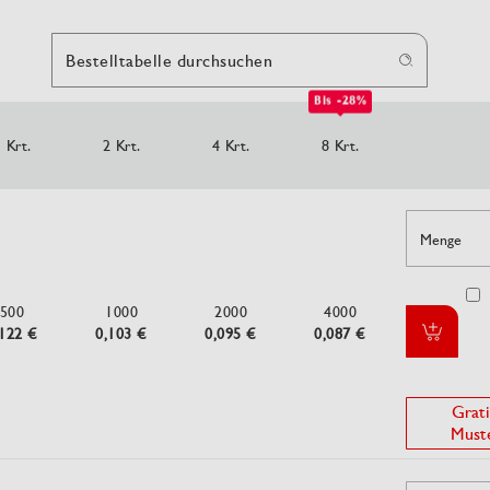
Bestelltabelle durchsuchen
Bis -28%
 Krt.
2 Krt.
4 Krt.
8 Krt.
Menge
500
1000
2000
4000
,122 €
0,103 €
0,095 €
0,087 €
Grati
Must