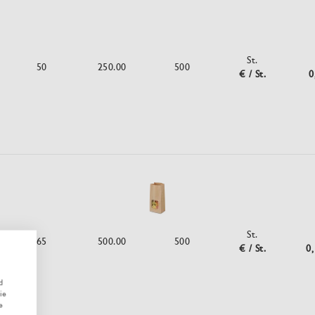
St.
50
250.00
500
€ / St.
0
St.
65
500.00
500
€ / St.
0
d
ie
e