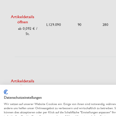
Artikeldetails
öffnen
L129.090
90
280
ab 0,092 €
/
St.
Artikeldetails
öffnen
L129.105
105
320
ab 0,114 €
/
Datenschutzeinstellungen
St.
Wir setzen auf unserer Website Cookies ein. Einige von ihnen sind notwendig, währen
andere uns helfen unser Onlineangebot zu verbessern und wirtschaftlich zu betreiben. S
können dies akzeptieren oder per Klick auf die Schaltfläche "Einstellungen anpassen" Ihr