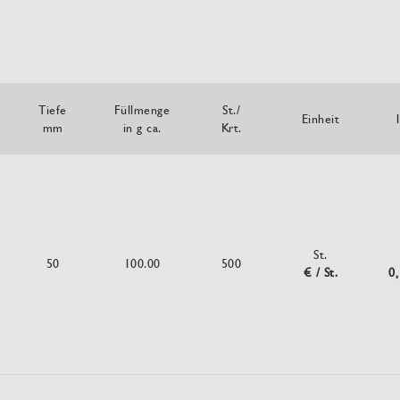
Tiefe
Füllmenge
St./
Einheit
1
mm
in g ca.
Krt.
St.
50
100.00
500
€ / St.
0