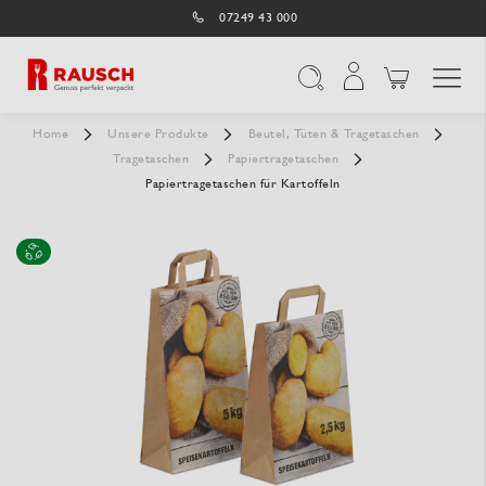
07249 43 000
Navigation umschal
Suche
Home
Unsere Produkte
Beutel, Tüten & Tragetaschen
Tragetaschen
Papiertragetaschen
Papiertragetaschen für Kartoffeln