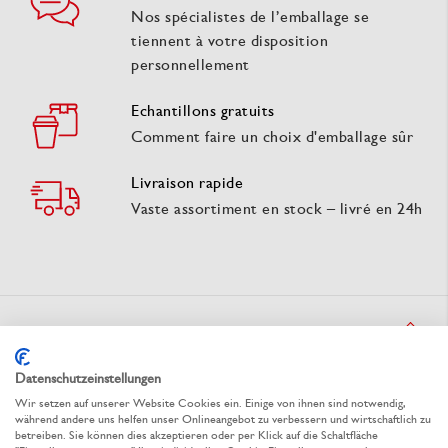
Nos spécialistes de l’emballage se
tiennent à votre disposition
personnellement
Echantillons gratuits
Comment faire un choix d'emballage sûr
Livraison rapide
Vaste assortiment en stock – livré en 24h
Description du produit
Datenschutzeinstellungen
Gobelet pour boissons froides SPLASH
Wir setzen auf unserer Website Cookies ein. Einige von ihnen sind notwendig,
während andere uns helfen unser Onlineangebot zu verbessern und wirtschaftlich zu
betreiben. Sie können dies akzeptieren oder per Klick auf die Schaltfläche