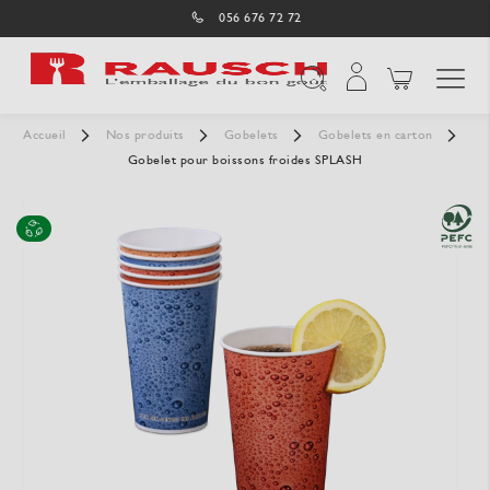
056 676 72 72
Affichage navigatio
Chercher
Accueil
Nos produits
Gobelets
Gobelets en carton
Gobelet pour boissons froides SPLASH