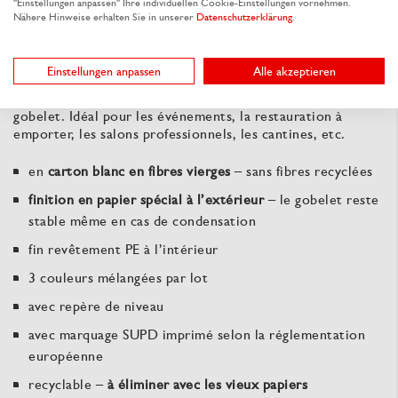
"Einstellungen anpassen" Ihre individuellen Cookie-Einstellungen vornehmen.
Ce gobelet rafraîchissant pour toutes les boissons
Nähere Hinweise erhalten Sie in unserer
Datenschutzerklärung
.
s’élimine avec les vieux papiers après usage. Grâce à un
traitement spécial du papier à l’extérieur, le gobelet reste
stable même en cas de condensation. Le fin revêtement PE
Einstellungen anpassen
Alle akzeptieren
à l’intérieur maintient les boissons froides telles que les
sodas, l’eau ou les jus de fruits en toute sécurité dans le
gobelet. Idéal pour les événements, la restauration à
emporter, les salons professionnels, les cantines, etc.
en
carton blanc en fibres vierges
– sans fibres recyclées
finition en papier spécial à l’extérieur
– le gobelet reste
stable même en cas de condensation
fin revêtement PE à l’intérieur
3 couleurs mélangées par lot
avec repère de niveau
avec marquage SUPD imprimé selon la réglementation
européenne
recyclable –
à éliminer avec les vieux papiers