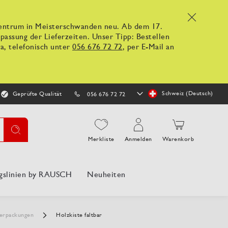
x
kzentrum in Meisterschwanden neu. Ab dem 17.
ssung der Lieferzeiten. Unser Tipp: Bestellen
a, telefonisch unter
056 676 72 72
, per E-Mail an
Store
Schweiz (Deutsch)
Geprüfte Qualität
056 676 72 72
auswählen
Suche
Merkliste
Anmelden
Warenkorb
gslinien by RAUSCH
Neuheiten
Verpackungen
Holzkiste faltbar