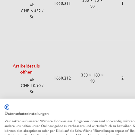
330 × 90 ×
1660.211
1
ab
90
CHF 6.432
/
St.
Artikeldetails
öffnen
330 × 180 ×
1660.212
2
ab
90
CHF 10.90
/
St.
Datenschutzeinstellungen
Wir setzen auf unserer Website Cookies ein. Einige von ihnen sind notwendig, währen
andere uns helfen unser Onlineangebot zu verbessern und wirtschaftlich zu betreiben. S
können dies akzeptieren oder per Klick auf die Schaltfläche "Einstellungen anpassen" Ihr