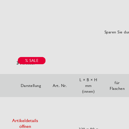
Sparen Sie dur
% SALE
% SALE
3 Artikel
L × B × H
für
Darstellung
Art. Nr.
mm
Flaschen
(innen)
Artikeldetails
öffnen