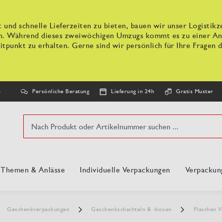
 und schnelle Lieferzeiten zu bieten, bauen wir unser Logisti
n. Während dieses zweiwöchigen Umzugs kommt es zu einer Anpa
tpunkt zu erhalten. Gerne sind wir persönlich für Ihre Fragen d
Persönliche Beratung
Lieferung in 24h
Gratis Muster
n
Suche
, Themen & Anlässe
Individuelle Verpackungen
Verpackun
Geschenkverpackungen
Geschenkschachteln & -boxen
Flaschen 