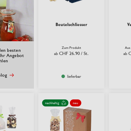
Beutelschliesser
V
Zum Produkt
Aus
den besten
CHF 26.90
/ St.
C
ab
ab
 Ihr Angebot
hlen
log
lieferbar
nachhaltig
neu