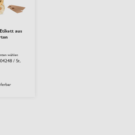
tikett aus
rton
anten wählen
.04248
/ St.
eferbar
ste