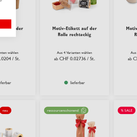
er
ett auf der
Motiv-Etikett auf der
Motiv
e rund
Rolle rechteckig
R
anten wählen
Aus 4 Varianten wählen
Aus
.0204
/ St.
CHF 0.02736
/ St.
C
ab
ab
eferbar
lieferbar
neu
ressourcenschonend
% SALE