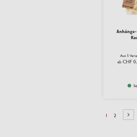
Anhänge-E
Ka
Aus 5 Vari
CHF 0
ab
li
Seite
Sie lesen Seite
Seite
1
2
Seite
Näch