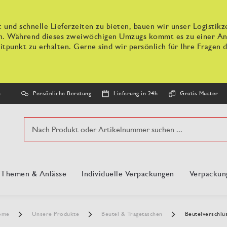
 und schnelle Lieferzeiten zu bieten, bauen wir unser Logisti
n. Während dieses zweiwöchigen Umzugs kommt es zu einer Anpa
tpunkt zu erhalten. Gerne sind wir persönlich für Ihre Fragen d
Persönliche Beratung
Lieferung in 24h
Gratis Muster
n
Suche
, Themen & Anlässe
Individuelle Verpackungen
Verpackun
ome
Unsere Produkte
Beutel & Tragetaschen
Beutelverschlü