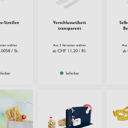
s-Streifen
Verschlussetikett
Selb
transparent
Be
anten wählen
Aus 2 Varianten wählen
Aus
.0058
/ St.
CHF 11.20
/ Rl.
ab
ab
eferbar
lieferbar