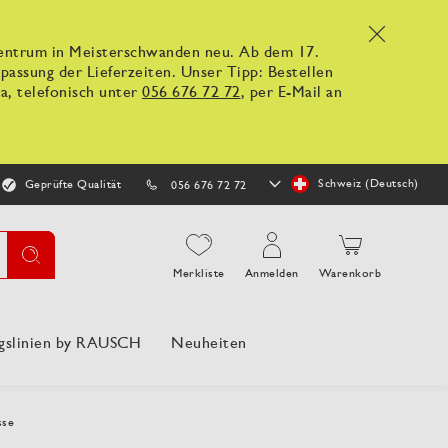
x
kzentrum in Meisterschwanden neu. Ab dem 17.
ssung der Lieferzeiten. Unser Tipp: Bestellen
a, telefonisch unter
056 676 72 72
, per E-Mail an
Store
Schweiz (Deutsch)
Geprüfte Qualität
056 676 72 72
auswählen
Suche
Merkliste
Anmelden
Warenkorb
gslinien by RAUSCH
Neuheiten
sse