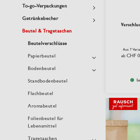
To-go-Verpackungen
Getränkebecher
Verschlus
Beutel & Tragetaschen
Beutelverschlüsse
Aus 7 Vari
CHF 0
Papierbeutel
ab
Bodenbeutel
li
Standbodenbeutel
Flachbeutel
Aromabeutel
Folienbeutel für
Lebensmittel
Tragetaschen