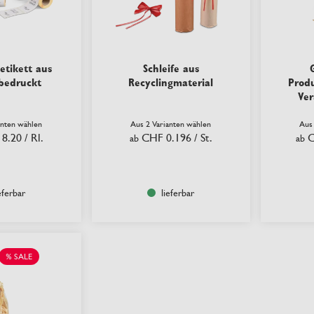
etikett aus
Schleife aus
 bedruckt
Recyclingmaterial
Prod
Ver
anten wählen
Aus 2 Varianten wählen
Aus
8.20
/ Rl.
CHF 0.196
/ St.
C
ab
ab
eferbar
lieferbar
% SALE