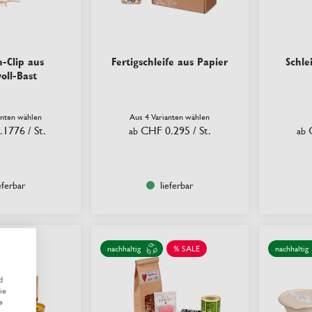
n-Clip aus
Fertigschleife aus Papier
Schle
ll-Bast
anten wählen
Aus 4 Varianten wählen
.1776
/ St.
CHF 0.295
/ St.
ab
ab
eferbar
lieferbar
nachhaltig
% SALE
nachhaltig
d
ie
e