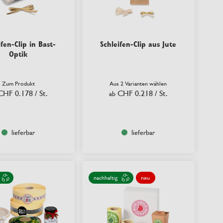
ifen-Clip in Bast-
Schleifen-Clip aus Jute
Optik
Zum Produkt
Aus 2 Varianten wählen
CHF 0.178
/ St.
CHF 0.218
/ St.
ab
lieferbar
lieferbar
nachhaltig
neu