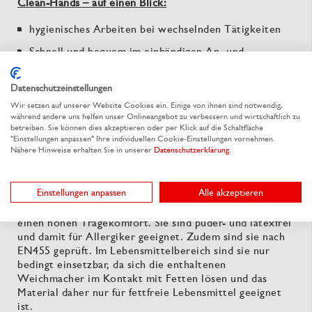
Clean-Hands – auf einen Blick:
hygienisches Arbeiten bei wechselnden Tätigkeiten
Schnell und bequem im einhändigen An- und
Ausziehen
Datenschutzeinstellungen
Individualisierbar
Wir setzen auf unserer Website Cookies ein. Einige von ihnen sind notwendig,
ressourcenschonend
während andere uns helfen unser Onlineangebot zu verbessern und wirtschaftlich zu
betreiben. Sie können dies akzeptieren oder per Klick auf die Schaltfläche
"Einstellungen anpassen" Ihre individuellen Cookie-Einstellungen vornehmen.
Nähere Hinweise erhalten Sie in unserer
Datenschutzerklärung
.
Vinyl-Handschuhe
Einstellungen anpassen
Alle akzeptieren
Die günstigen Vinyl-Handschuhe bieten durch ihr
besonders weiches Material und das gute Tastvermögen
einen hohen Tragekomfort. Sie sind puder- und latexfrei
und damit für Allergiker geeignet. Zudem sind sie nach
EN455 geprüft. Im Lebensmittelbereich sind sie nur
bedingt einsetzbar, da sich die enthaltenen
Weichmacher im Kontakt mit Fetten lösen und das
Material daher nur für fettfreie Lebensmittel geeignet
ist.