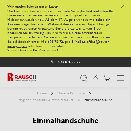
Wir modernisieren unser Lager
x
Um Ihnen den besten Service, maximale Verfügbarkeit und schnelle
Lieferzeiten zu bieten, bauen wir unser Logistikzentrum in
Meisterschwanden neu. Ab dem 17. August werden wir daher ein
Ausweichlager beziehen. Während dieses zweiwöchigen Umzugs
kommt es zu einer Anpassung der Lieferzeiten. Unser Tipp:
Bestellen Sie frühzeitig, um Ihre Ware bis zum gewünschten
Zeitpunkt zu erhalten. Gerne sind wir persönlich für Ihre Fragen
da, telefonisch unter
056 676 72 72
, per E-Mail an
office@rausch-
packaging.ch
oder hier im Live-Chat.
Vielen Dank für Ihr Verständnis!
056 676 72 72
Navigation umschal
Suche
Home
Unsere Produkte
Hygiene-Produkte & Arbeitsschutz
Einmalhandschuhe
Einmalhandschuhe