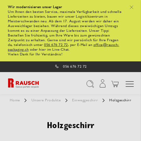
Wir modernisieren unser Lager
x
Um Ihnen den besten Service, maximale Verfügbarkeit und schnelle
Lieferzeiten zu bieten, bauen wir unser Logistikzentrum in
Meisterschwanden neu. Ab dem 17. August werden wir daher ein
Ausweichlager beziehen. Während dieses zweiwöchigen Umzugs
kommt es zu einer Anpassung der Lieferzeiten. Unser Tipp:
Bestellen Sie frühzeitig, um Ihre Ware bis zum gewünschten
Zeitpunkt zu erhalten. Gerne sind wir persönlich für Ihre Fragen
da, telefonisch unter
056 676 72 72
, per E-Mail an
office@rausch-
packaging.ch
oder hier im Live-Chat.
Vielen Dank für Ihr Verständnis!
056 676 72 72
Navigation umschal
Suche
Home
Unsere Produkte
Einweggeschirr
Holzgeschirr
Holzgeschirr