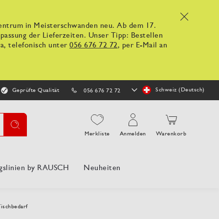
x
kzentrum in Meisterschwanden neu. Ab dem 17.
ssung der Lieferzeiten. Unser Tipp: Bestellen
a, telefonisch unter
056 676 72 72
, per E-Mail an
Store
Schweiz (Deutsch)
Geprüfte Qualität
056 676 72 72
auswählen
Suche
Merkliste
Anmelden
Warenkorb
gslinien by RAUSCH
Neuheiten
ischbedarf