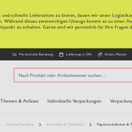
 und schnelle Lieferzeiten zu bieten, bauen wir unser Logisti
n. Während dieses zweiwöchigen Umzugs kommt es zu einer Anpa
tpunkt zu erhalten. Gerne sind wir persönlich für Ihre Fragen d
Persönliche Beratung
Lieferung in 24h
Gratis Muster
n
Suche
, Themen & Anlässe
Individuelle Verpackungen
Verpackun
Unsere Produkte
Servietten & Tischdeko
Papiertischdecken & T