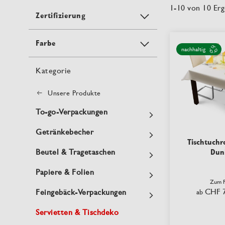
1
-
10
von
10
Erg
Zertifizierung
Farbe
nachhaltig
Kategorie
Unsere Produkte
To-go-Verpackungen
Getränkebecher
Tischtuchro
Dun
Beutel & Tragetaschen
Papiere & Folien
Zum P
CHF 7
Feingebäck-Verpackungen
ab
Servietten & Tischdeko