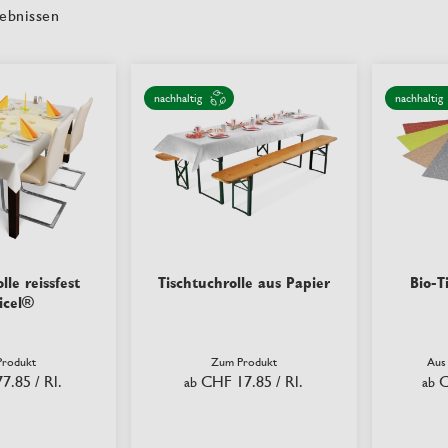
ebnissen
nachhaltig
nachhaltig
lle reissfest
Tischtuchrolle aus Papier
Bio-T
icel®
rodukt
Zum Produkt
Aus
7.85
/ Rl.
CHF 17.85
/ Rl.
C
ab
ab