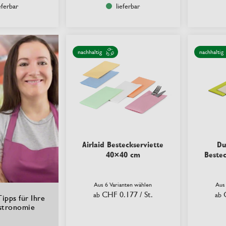
eferbar
lieferbar
nachhaltig
nachhaltig
Airlaid Besteckserviette
Du
40×40 cm
Beste
Aus 6 Varianten wählen
Aus
CHF 0.177
/ St.
ab
ab
ipps für Ihre
stronomie