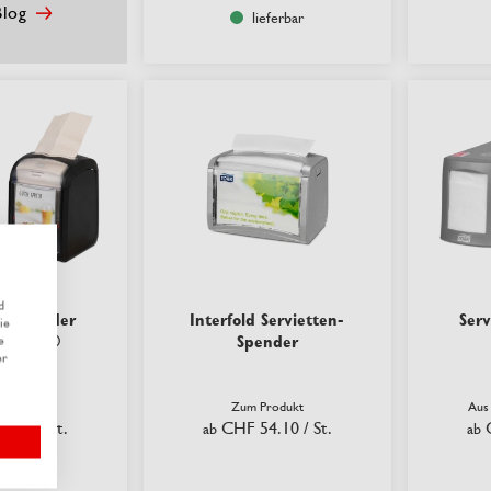
log
lieferbar
d
en-Spender
Interfold Servietten-
Ser
ie
nap Fit®
Spender
e
er
rodukt
Zum Produkt
Aus
51.57
/ St.
CHF 54.10
/ St.
ab
ab