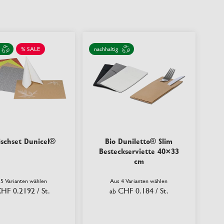
% SALE
nachhaltig
ischset Dunicel®
Bio Duniletto® Slim
Besteckserviette 40×33
cm
 5 Varianten wählen
Aus 4 Varianten wählen
HF 0.2192
/ St.
CHF 0.184
/ St.
ab