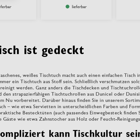
eferbar
lieferbar
isch ist gedeckt
ewaschenes, weißes Tischtuch macht auch einen einfachen Tisch 
immer ein Tischtuch aus Stoff sein. Schließlich verschmutzen so
gereinigt werden. Ganz anders die Tischdecken und Tischtuchro
d den strapazierfähigen Tischtuchrollen aus Dunicel oder Dunis
 im Nu vorbereitet. Darüber hinaus finden Sie in unserem Sorti
sch – wie etwa Servietten in unterscheidlichen Farben und For
praktische Bestecktüten (auch passendes Einwegbesteck finden 
re Gäste wie etwa Zahnstocher aus Holz oder Feucht-Reinigungst
ompliziert kann Tischkultur sei