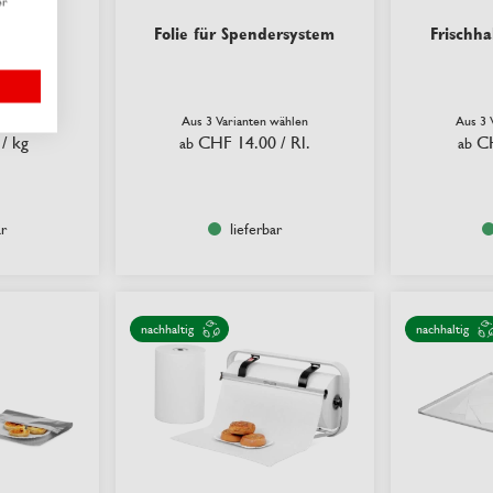
er
e
Folie für Spendersystem
Frischha
wählen
Aus 3 Varianten wählen
Aus 3 
/ kg
CHF 14.00
/ Rl.
C
ab
ab
ar
lieferbar
nachhaltig
nachhaltig