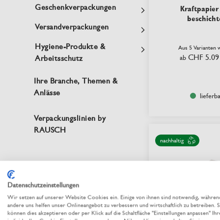
Geschenkverpackungen
Kraftpapier
beschicht
Versandverpackungen
Hygiene-Produkte &
Aus 5 Varianten 
CHF 5.09
Arbeitsschutz
ab
Ihre Branche, Themen &
Anlässe
lieferb
Verpackungslinien by
RAUSCH
nachhaltig
Datenschutzeinstellungen
Wir setzen auf unserer Website Cookies ein. Einige von ihnen sind notwendig, währen
andere uns helfen unser Onlineangebot zu verbessern und wirtschaftlich zu betreiben. S
können dies akzeptieren oder per Klick auf die Schaltfläche "Einstellungen anpassen" Ihr