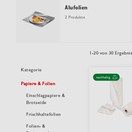
Alufolien
2 Produkte
1
-
20
von
30
Ergebni
Kategorie
nachhaltig
Papiere & Folien
Einschlagpapiere &
Brotseide
Frischhaltefolien
Folien- &