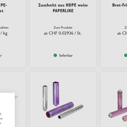
 PE-
Zuschnitt aus HDPE weiss
Brot-Fr
et
PAPERLIKE
wählen
Zum Produkt
Z
/ kg
CHF 0.02936
/ St.
CH
ab
ab
ar
lieferbar
d
ie
e