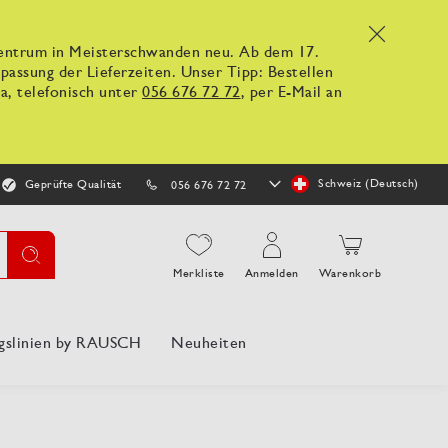
x
kzentrum in Meisterschwanden neu. Ab dem 17.
ssung der Lieferzeiten. Unser Tipp: Bestellen
a, telefonisch unter
056 676 72 72
, per E-Mail an
Store
Schweiz (Deutsch)
Geprüfte Qualität
056 676 72 72
auswählen
Suche
Merkliste
Anmelden
Warenkorb
gslinien by RAUSCH
Neuheiten