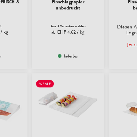
«FRISCH &
Einschlagpapier
Eins
unbedruckt
b
t
Aus 3 Varianten wählen
Diesen A
/ kg
CHF 4.62
/ kg
ab
Logo
Jetz
ar
lieferbar
% SALE