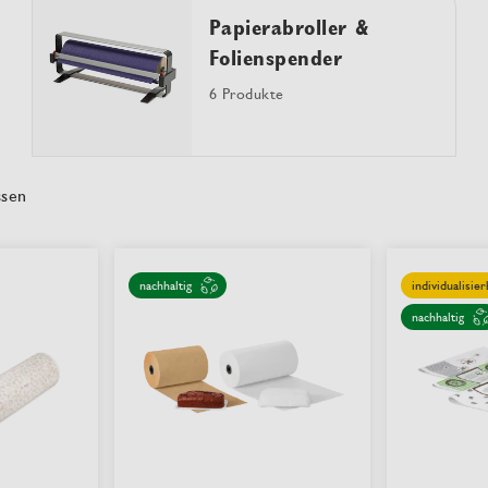
Papierabroller &
Folienspender
6 Produkte
ssen
nachhaltig
individualisier
nachhaltig