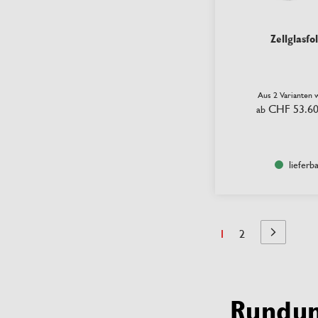
Zellglasfol
Aus 2 Varianten 
CHF 53.6
ab
lieferb
Seite
Sie lesen Seite
Seite
1
2
Seite
Nächste
Rundum