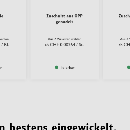
ie
Zuschnitt aus OPP
Zusch
genadelt
wählen
Aus 2 Varianten wählen
Aus 3 
0
/ Rl.
CHF 0.00264
/ St.
CH
ab
ab
ar
lieferbar
 bestens eingewickelt.