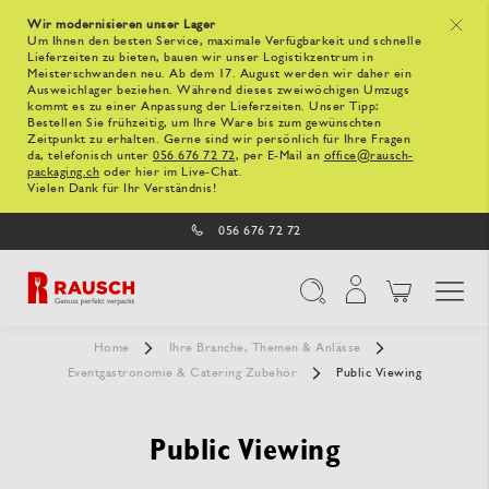
Wir modernisieren unser Lager
x
Um Ihnen den besten Service, maximale Verfügbarkeit und schnelle
Lieferzeiten zu bieten, bauen wir unser Logistikzentrum in
Meisterschwanden neu. Ab dem 17. August werden wir daher ein
Ausweichlager beziehen. Während dieses zweiwöchigen Umzugs
kommt es zu einer Anpassung der Lieferzeiten. Unser Tipp:
Bestellen Sie frühzeitig, um Ihre Ware bis zum gewünschten
Zeitpunkt zu erhalten. Gerne sind wir persönlich für Ihre Fragen
da, telefonisch unter
056 676 72 72
, per E-Mail an
office@rausch-
packaging.ch
oder hier im Live-Chat.
Vielen Dank für Ihr Verständnis!
056 676 72 72
Navigation umschal
Suche
Home
Ihre Branche, Themen & Anlässe
Eventgastronomie & Catering Zubehör
Public Viewing
Public Viewing