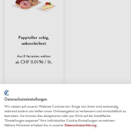
Pappteller eckig,
unbeschichtet
Aus 8 Varianten wählen
CHF 0.0196
/ St.
ab
lieferbar
Datenschutzeinstellungen
Wir setzen auf unserer Website Cookies ein. Einige von ihnen sind notwendig,
Seite
während andere uns helfen unser Onlineangebot zu verbessern und wirtschaftlich zu
Sie
Seite
Seite
Seite
Seite
1
2
3
4
5
betreiben. Sie können dies akzeptieren oder per Klick auf die Schaltfläche
Seite
Nächst
lesen
"Einstellungen anpassen" Ihre individuellen Cookie-Einstellungen vornehmen.
Nähere Hinweise erhalten Sie in unserer
Datenschutzerklärung
.
Seite