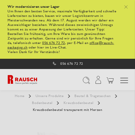
Wir modernisieren unser Lager
x
Um Ihnen den besten Service, maximale Verfügbarkeit und schnelle
Lieferzeiten zu bieten, bauen wir unser Logistikzentrum in
Meisterschwanden neu. Ab dem 17. August werden wir daher ein
Ausweichlager beziehen. Während dieses zweiwöchigen Umzugs
kommt es zu einer Anpassung der Lieferzeiten. Unser Tipp:
Bestellen Sie frühzeitig, um Ihre Ware bis zum gewünschten
Zeitpunkt zu erhalten. Gerne sind wir persönlich für Ihre Fragen
da, telefonisch unter
056 676 72 72
, per E-Mail an
office@rausch-
packaging.ch
oder hier im Live-Chat.
Vielen Dank für Ihr Verständnis!
056 676 72 72
Navigation umschal
Suche
Home
Unsere Produkte
Beutel & Tragetaschen
Bodenbeutel
Kreuzbodenbeutel
Kreuzbodenbeutel transparent mit Herzen