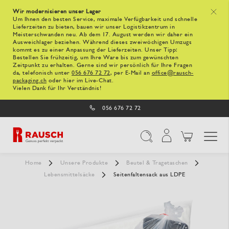
Wir modernisieren unser Lager
x
Um Ihnen den besten Service, maximale Verfügbarkeit und schnelle
Lieferzeiten zu bieten, bauen wir unser Logistikzentrum in
Meisterschwanden neu. Ab dem 17. August werden wir daher ein
Ausweichlager beziehen. Während dieses zweiwöchigen Umzugs
kommt es zu einer Anpassung der Lieferzeiten. Unser Tipp:
Bestellen Sie frühzeitig, um Ihre Ware bis zum gewünschten
Zeitpunkt zu erhalten. Gerne sind wir persönlich für Ihre Fragen
da, telefonisch unter
056 676 72 72
, per E-Mail an
office@rausch-
packaging.ch
oder hier im Live-Chat.
Vielen Dank für Ihr Verständnis!
056 676 72 72
Navigation umschal
Suche
Home
Unsere Produkte
Beutel & Tragetaschen
Lebensmittelsäcke
Seitenfaltensack aus LDPE