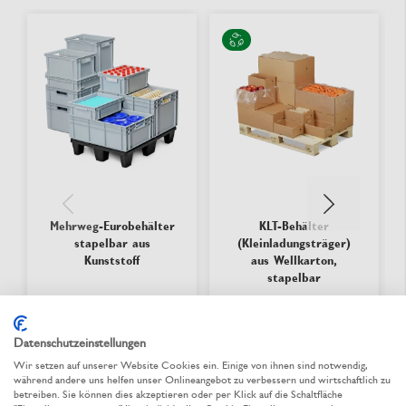
Mehrweg-Eurobehälter
KLT-Behälter
stapelbar aus
(Kleinladungsträger)
Kunststoff
aus Wellkarton,
stapelbar
Aus 2 Varianten wählen
Aus 3 Varianten wählen
CHF 18.50
/ St.
CHF 3.64
/ St.
ab
ab
Datenschutzeinstellungen
Wir setzen auf unserer Website Cookies ein. Einige von ihnen sind notwendig,
während andere uns helfen unser Onlineangebot zu verbessern und wirtschaftlich zu
lieferbar
lieferbar
betreiben. Sie können dies akzeptieren oder per Klick auf die Schaltfläche