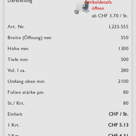
Artikeldetails
öffnen
ab CHF 3.70
/ St.
L225.555
550
1300
500
280
2100
80
80
CHF / St.
CHF 5.13
CHF 4.31