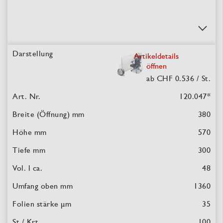
Artikeldetails
öffnen
ab CHF 0.536
/ St.
120.047
*
380
570
300
48
1360
35
100