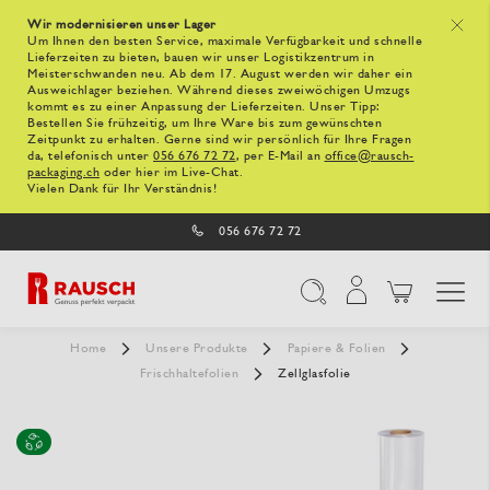
Wir modernisieren unser Lager
x
Um Ihnen den besten Service, maximale Verfügbarkeit und schnelle
Lieferzeiten zu bieten, bauen wir unser Logistikzentrum in
Meisterschwanden neu. Ab dem 17. August werden wir daher ein
Ausweichlager beziehen. Während dieses zweiwöchigen Umzugs
kommt es zu einer Anpassung der Lieferzeiten. Unser Tipp:
Bestellen Sie frühzeitig, um Ihre Ware bis zum gewünschten
Zeitpunkt zu erhalten. Gerne sind wir persönlich für Ihre Fragen
da, telefonisch unter
056 676 72 72
, per E-Mail an
office@rausch-
packaging.ch
oder hier im Live-Chat.
Vielen Dank für Ihr Verständnis!
056 676 72 72
Navigation umschal
Suche
Home
Unsere Produkte
Papiere & Folien
Frischhaltefolien
Zellglasfolie