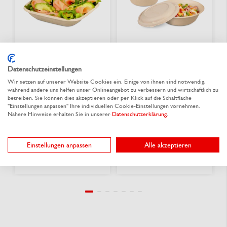
Datenschutzeinstellungen
Schale aus Bagasse
Schale aus Bagasse
Wir setzen auf unserer Website Cookies ein. Einige von ihnen sind notwendig,
quadratisch
rund & Deckel
während andere uns helfen unser Onlineangebot zu verbessern und wirtschaftlich zu
betreiben. Sie können dies akzeptieren oder per Klick auf die Schaltfläche
"Einstellungen anpassen" Ihre individuellen Cookie-Einstellungen vornehmen.
Nähere Hinweise erhalten Sie in unserer
Datenschutzerklärung
.
Aus 2 Varianten wählen
Aus 3 Varianten wählen
0,192 €
/ St.
0,179 €
/ St.
ab
ab
Einstellungen anpassen
Alle akzeptieren
lieferbar
lieferbar