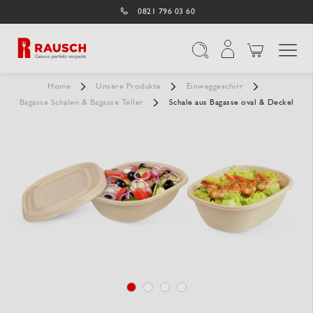
0821 796 03 60
Navigation umschal
Suche
Home
Unsere Produkte
Einweggeschirr
Bagasse Schalen & Bagasse Teller
Schale aus Bagasse oval & Deckel