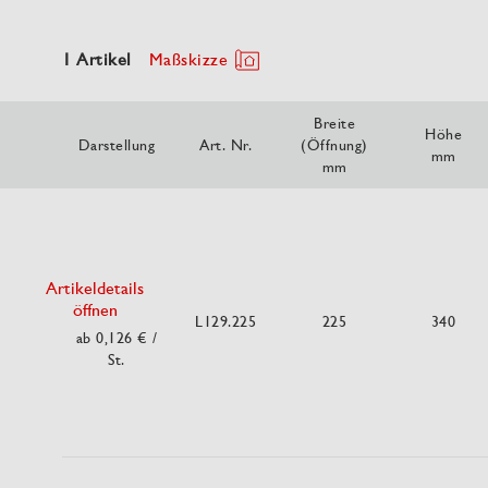
1 Artikel
Maßskizze
Breite
Höhe
Darstellung
Art. Nr.
(Öffnung)
mm
mm
Artikeldetails
öffnen
L129.225
225
340
ab 0,126 €
/
St.