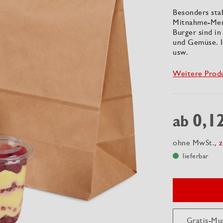
Besonders sta
Mitnahme-Menü
Burger sind in
und Gemüse. I
usw.
Weitere Prod
0,1
ab
ohne MwSt.,
z
lieferbar
Gratis-Mu