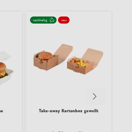
nachhaltig
neu
nachha
se
Take-away Kartonbox gewellt