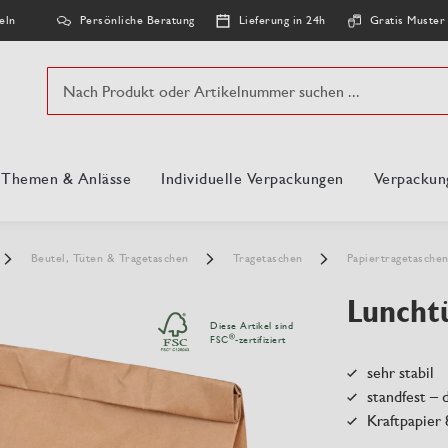
Persönliche Beratung
Lieferung in 24h
Gratis Muster
eln
Suche
, Themen & Anlässe
Individuelle Verpackungen
Verpackun
Beutel, Tüten & Tragetaschen
Tragetaschen
Papiertragetasche
Lunchtü
Diese Artikel sind
®
FSC
-zertifiziert
sehr stabil
standfest –
Kraftpapier 