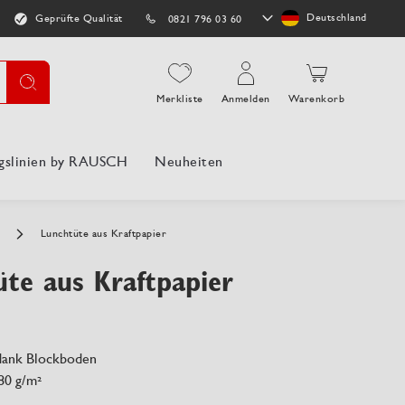
Store
Deutschland
Geprüfte Qualität
0821 796 03 60
auswählen
Suche
Merkliste
Anmelden
Warenkorb
gslinien by RAUSCH
Neuheiten
n
Lunchtüte aus Kraftpapier
te aus Kraftpapier
 dank Blockboden
80 g/m²