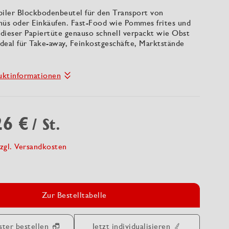
biler Blockbodenbeutel für den Transport von
s oder Einkäufen. Fast-Food wie Pommes frites und
 dieser Papiertüte genauso schnell verpackt wie Obst
deal für Take-away, Feinkostgeschäfte, Marktstände
uktinformationen
26 €
/ St.
zgl. Versandkosten
Zur Bestelltabelle
ster bestellen
Jetzt individualisieren