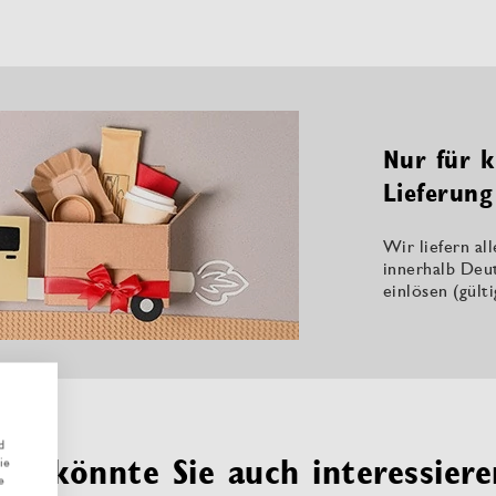
Nur für k
Lieferung
Wir liefern al
innerhalb Deu
einlösen (gült
d
Das könnte Sie auch interessiere
ie
e