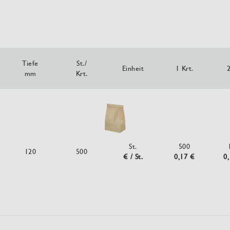
Tiefe
St./
Einheit
1 Krt.
2
mm
Krt.
St.
500
120
500
€ / St.
0,17 €
0