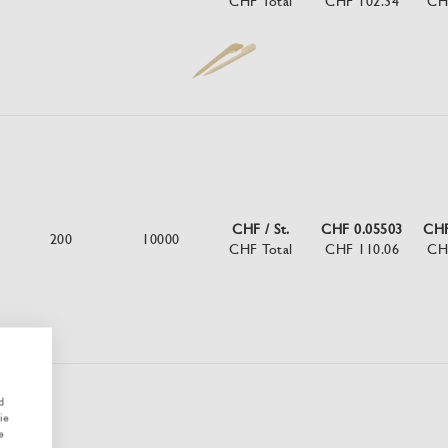
CHF Total
CHF 102.34
CH
CHF / St.
CHF 0.05503
CHF
200
10000
CHF Total
CHF 110.06
CH
d
ie
e