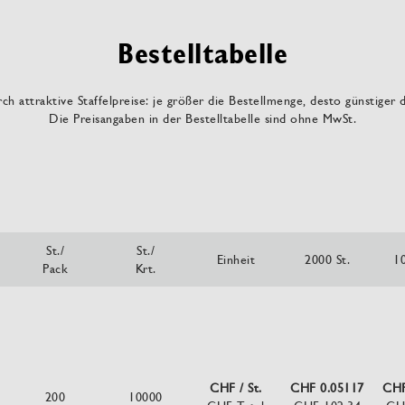
Bestelltabelle
ch attraktive Staffelpreise: je größer die Bestellmenge, desto günstiger 
Die Preisangaben in der Bestelltabelle sind ohne MwSt.
St./
St./
Einheit
2000 St.
1
Pack
Krt.
CHF / St.
CHF 0.05117
CHF
200
10000