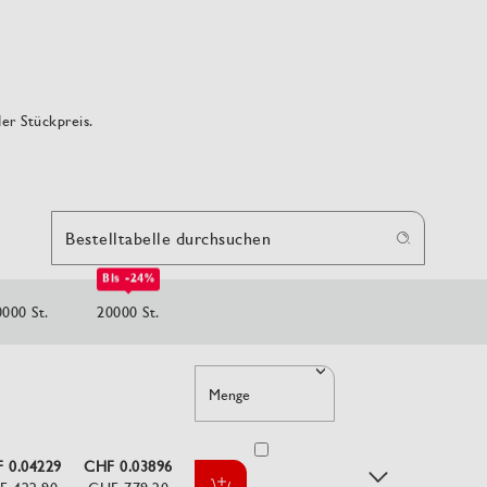
der Stückpreis.
Bestelltabelle durchsuchen
Bis -24%
0000 St.
20000 St.
Menge
 0.04229
CHF 0.03896