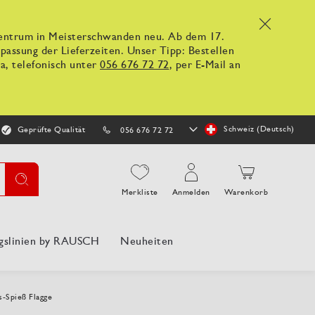
x
kzentrum in Meisterschwanden neu. Ab dem 17.
ssung der Lieferzeiten. Unser Tipp: Bestellen
a, telefonisch unter
056 676 72 72
, per E-Mail an
Store
Schweiz (Deutsch)
Geprüfte Qualität
056 676 72 72
auswählen
Suche
Merkliste
Anmelden
Warenkorb
gslinien by RAUSCH
Neuheiten
-Spieß Flagge