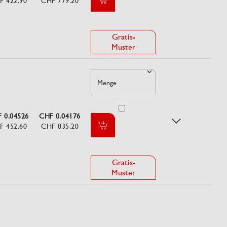
F 422.90
CHF 779.20
Gratis-
Muster
Menge
 0.04526
CHF 0.04176
F 452.60
CHF 835.20
Gratis-
Muster