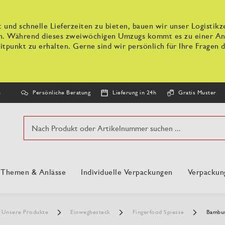
 und schnelle Lieferzeiten zu bieten, bauen wir unser Logisti
n. Während dieses zweiwöchigen Umzugs kommt es zu einer Anpa
tpunkt zu erhalten. Gerne sind wir persönlich für Ihre Fragen d
Persönliche Beratung
Lieferung in 24h
Gratis Muster
n
Suche
, Themen & Anlässe
Individuelle Verpackungen
Verpackun
Unsere Produkte
Einwegbesteck
Fingerfood Spiesse
Bambus