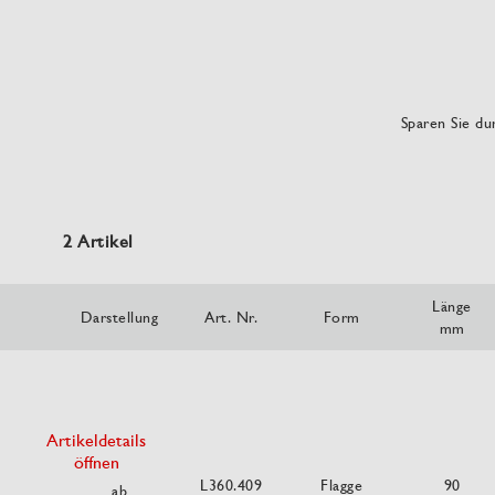
Sparen Sie dur
2 Artikel
Länge
Darstellung
Art. Nr.
Form
mm
Artikeldetails
öffnen
L360.409
Flagge
90
ab