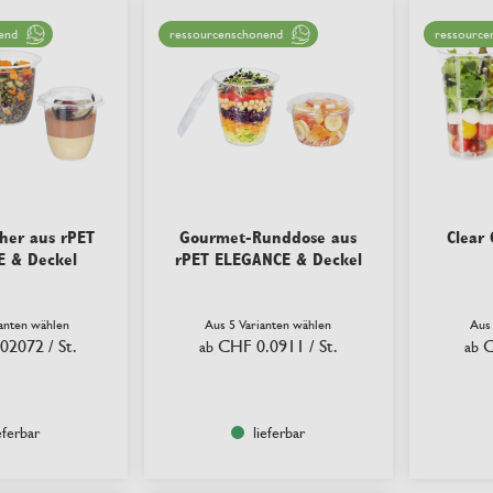
end
ressourcenschonend
ressource
her aus rPET
Gourmet-Runddose aus
Clear
 & Deckel
rPET ELEGANCE & Deckel
ianten wählen
Aus 5 Varianten wählen
Aus
.02072
/ St.
CHF 0.0911
/ St.
C
ab
ab
eferbar
lieferbar