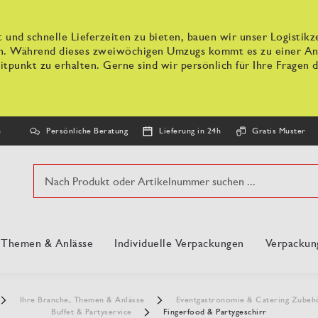
 und schnelle Lieferzeiten zu bieten, bauen wir unser Logisti
n. Während dieses zweiwöchigen Umzugs kommt es zu einer Anpa
tpunkt zu erhalten. Gerne sind wir persönlich für Ihre Fragen d
Persönliche Beratung
Lieferung in 24h
Gratis Muster
n
Suche
, Themen & Anlässe
Individuelle Verpackungen
Verpackun
Ihre Branche, Themen & Anlässe
Eventgastronomie & Catering Zube
Buffet & Partyservice
Fingerfood & Partygeschirr