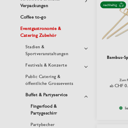
nachhaltig
Verpackungen
Coffee to-go
Eventgastronomie &
Catering Zubehör
Stadien &
Sportveranstaltungen
Bambus-Sp
Festivals & Konzerte
Public Catering &
Zum P
öffentliche Grossevents
CHF 0
ab
Buffet & Partyservice
Fingerfood &
li
Partygeschirr
Partybecher