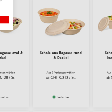
er
agasse oval &
Schale aus Bagasse rund
Sch
ckel
& Deckel
ko
anten wählen
Aus 3 Varianten wählen
Aus
0.138
/ St.
CHF 0.212
/ St.
ab
ab
eferbar
lieferbar