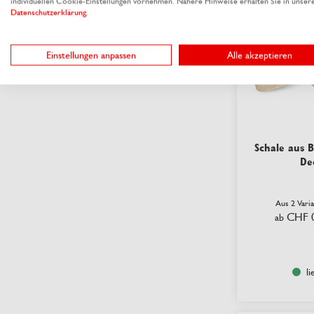
individuellen Cookie-Einstellungen vornehmen. Nähere Hinweise erhalten Sie in unser
Datenschutzerklärung
.
Verpackungslinien by
RAUSCH
Einstellungen anpassen
Alle akzeptieren
Schale aus B
De
Aus 2 Vari
CHF 
ab
li