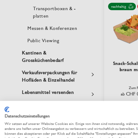
nachhaltig
Transportboxen & -
platten
Messen & Konferenzen
Public Viewing
Kantinen &
Grossküchenbedarf
Snack-Schal
braun mi
Verkaufsverpackungen für
Hofläden & Einzelhandel
Zum P
Lebensmittel versenden
CHF 
ab
Weihnachtsverpackungen
Datenschutzeinstellungen
Osterverpackungen
li
Wir setzen auf unserer Website Cookies ein. Einige von ihnen sind notwendig, währen
andere uns helfen unser Onlineangebot zu verbessern und wirtschaftlich zu betreiben. S
Unsere Produkte
können dies akzeptieren oder per Klick auf die Schaltfläche "Einstellungen anpassen" Ihr