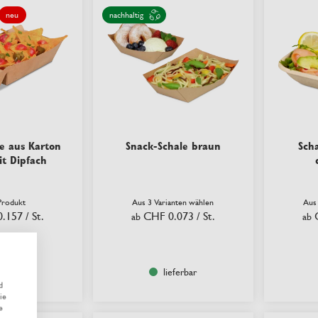
neu
nachhaltig
e aus Karton
Snack-Schale braun
Sch
t Dipfach
rodukt
Aus 3 Varianten wählen
Aus
0.157
/ St.
CHF 0.073
/ St.
ab
ab
eferbar
lieferbar
d
ie
e