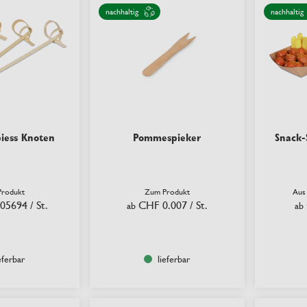
nachhaltig
nachhaltig
iess Knoten
Pommespieker
Snack-
rodukt
Zum Produkt
Aus
.05694
/ St.
CHF 0.007
/ St.
ab
ab
eferbar
lieferbar