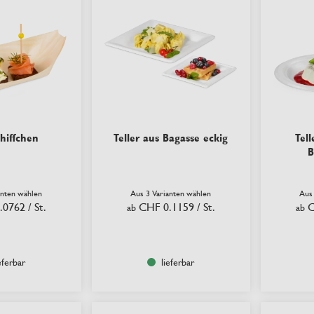
hiffchen
Teller aus Bagasse eckig
Tell
B
anten wählen
Aus 3 Varianten wählen
Aus
.0762
/ St.
CHF 0.1159
/ St.
C
ab
ab
eferbar
lieferbar