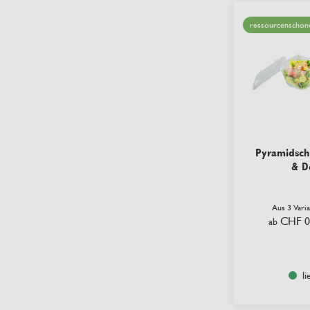
ressourcenschon
Pyramidsch
& D
Aus 3 Vari
CHF 0
ab
li