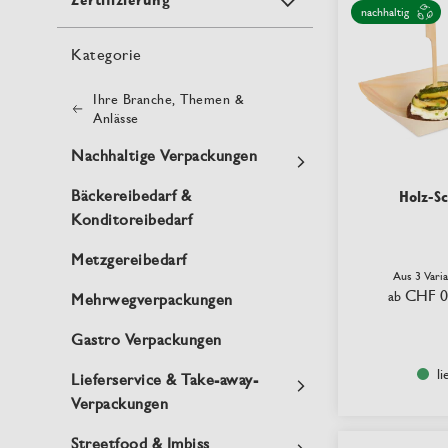
nachhaltig
Kategorie
Ihre Branche, Themen &
Anlässe
Nachhaltige Verpackungen
Bäckereibedarf &
Holz-Sc
Konditoreibedarf
Metzgereibedarf
Aus 3 Vari
CHF 0
ab
Mehrwegverpackungen
Gastro Verpackungen
li
Lieferservice & Take-away-
Verpackungen
Streetfood & Imbiss