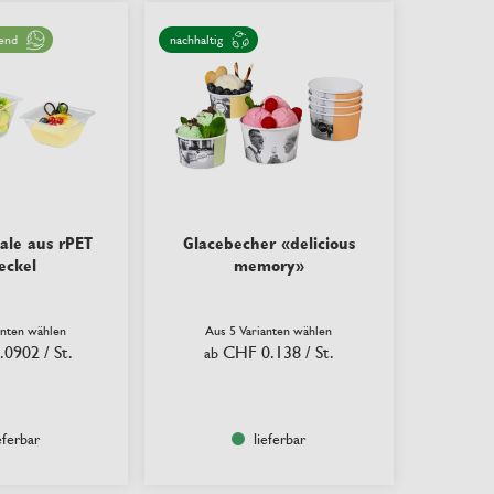
end
nachhaltig
ale aus rPET
Glacebecher «delicious
eckel
memory»
anten wählen
Aus 5 Varianten wählen
.0902
/ St.
CHF 0.138
/ St.
ab
eferbar
lieferbar