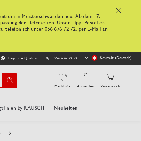
x
kzentrum in Meisterschwanden neu. Ab dem 17.
ssung der Lieferzeiten. Unser Tipp: Bestellen
a, telefonisch unter
056 676 72 72
, per E-Mail an
Store
Schweiz (Deutsch)
Geprüfte Qualität
056 676 72 72
auswählen
Suche
Merkliste
Anmelden
Warenkorb
gslinien by RAUSCH
Neuheiten
hör