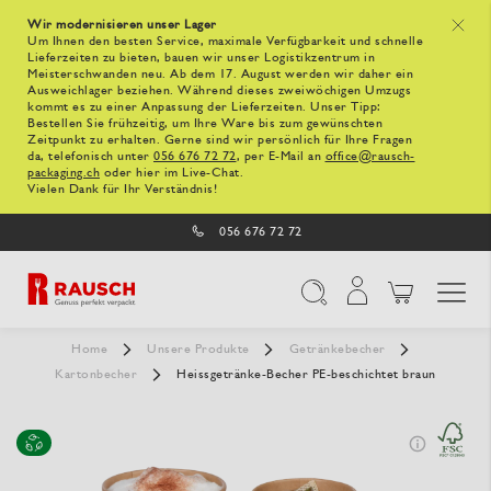
Wir modernisieren unser Lager
x
Um Ihnen den besten Service, maximale Verfügbarkeit und schnelle
Lieferzeiten zu bieten, bauen wir unser Logistikzentrum in
Meisterschwanden neu. Ab dem 17. August werden wir daher ein
Ausweichlager beziehen. Während dieses zweiwöchigen Umzugs
kommt es zu einer Anpassung der Lieferzeiten. Unser Tipp:
Bestellen Sie frühzeitig, um Ihre Ware bis zum gewünschten
Zeitpunkt zu erhalten. Gerne sind wir persönlich für Ihre Fragen
da, telefonisch unter
056 676 72 72
, per E-Mail an
office@rausch-
packaging.ch
oder hier im Live-Chat.
Vielen Dank für Ihr Verständnis!
056 676 72 72
Navigation umschal
Suche
Home
Unsere Produkte
Getränkebecher
Kartonbecher
Heissgetränke-Becher PE-beschichtet braun