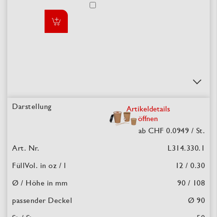
Artikeldetails
öffnen
ab CHF 0.0949
/ St.
L314.330.1
12 / 0.30
90 / 108
Ø 90