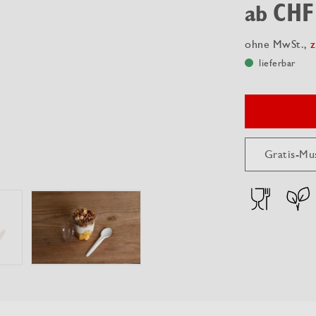
CHF
ab
ohne MwSt.,
z
lieferbar
Gratis-Mu