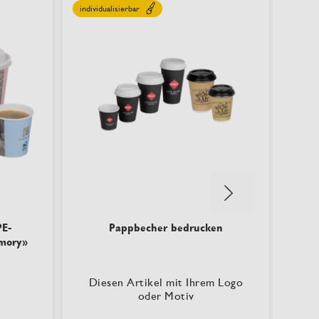
individualisierbar
indivi
PE-
Pappbecher bedrucken
Meh
emory»
Diesen Artikel mit Ihrem Logo
Di
oder Motiv