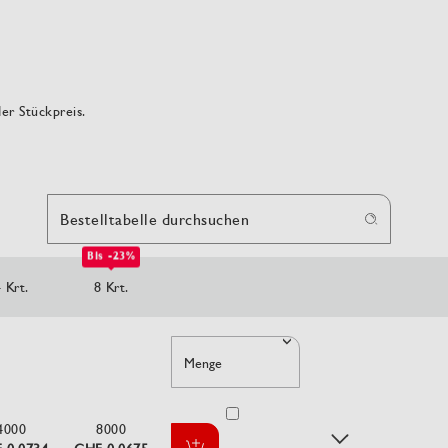
der Stückpreis.
Bestelltabelle durchsuchen
Bis -23%
 Krt.
8 Krt.
Menge
4000
8000