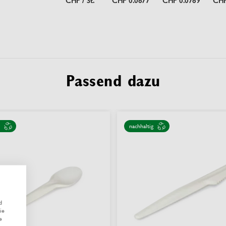
CHF / St.
CHF 0.0877
CHF 0.0789
CHF
Passend dazu
nachhaltig
d
ie
e