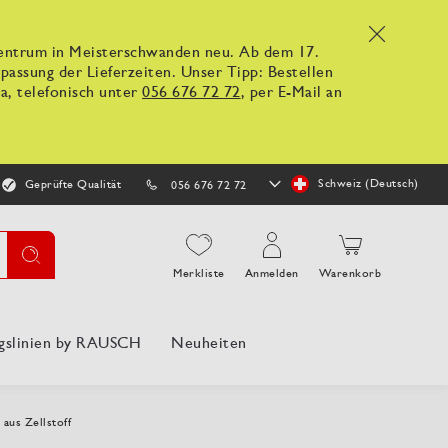
x
kzentrum in Meisterschwanden neu. Ab dem 17.
ssung der Lieferzeiten. Unser Tipp: Bestellen
a, telefonisch unter
056 676 72 72
, per E-Mail an
Store
Schweiz (Deutsch)
Geprüfte Qualität
056 676 72 72
auswählen
Suche
Merkliste
Anmelden
Warenkorb
gslinien by RAUSCH
Neuheiten
 aus Zellstoff