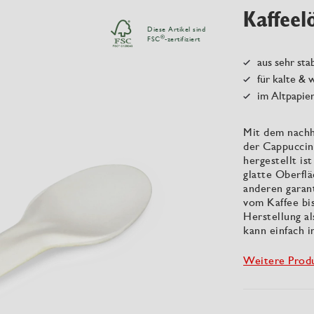
Kaffeelö
Diese Artikel sind
®
FSC
-zertifiziert
aus sehr sta
für kalte &
im Altpapie
Mit dem nachha
der Cappuccin
hergestellt is
glatte Oberfl
anderen garant
vom Kaffee bis
Herstellung a
kann einfach 
Weitere Prod