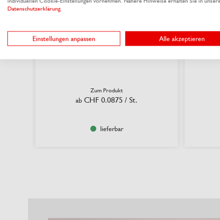
individuellen Cookie-Einstellungen vornehmen. Nähere Hinweise erhalten Sie in unser
Datenschutzerklärung
.
Einstellungen anpassen
Alle akzeptieren
Gabel aus Zellstoff
Zum Produkt
CHF 0.0875
/ St.
ab
lieferbar