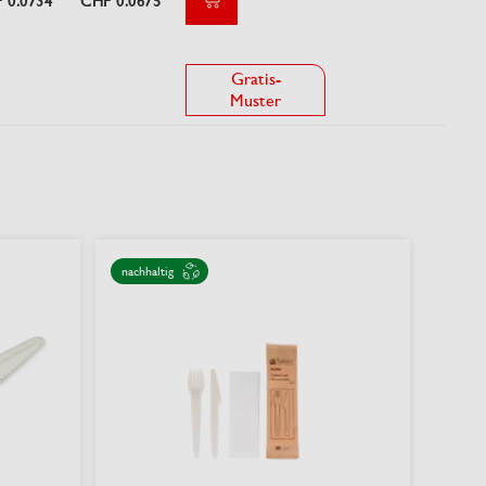
 0.0734
CHF 0.0675
Gratis-
Muster
nachhaltig