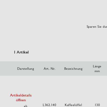
Sparen Sie dur
1 Artikel
Länge
Darstellung
Art. Nr.
Bezeichnung
mm
Artikeldetails
öffnen
L362.140
Kaffeelöffel
130
ab