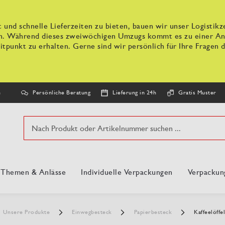
 und schnelle Lieferzeiten zu bieten, bauen wir unser Logisti
n. Während dieses zweiwöchigen Umzugs kommt es zu einer Anpa
tpunkt zu erhalten. Gerne sind wir persönlich für Ihre Fragen d
Persönliche Beratung
Lieferung in 24h
Gratis Muster
n
Suche
, Themen & Anlässe
Individuelle Verpackungen
Verpackun
Unsere Produkte
Einwegbesteck
Papierbesteck
Kaffeelöffel