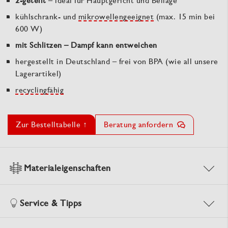
2-geteilt
– ideal für Hauptgericht und Beilage
kühlschrank- und
mikrowellengeeignet
(max. 15 min bei
600 W)
mit Schlitzen – Dampf kann entweichen
hergestellt in Deutschland – frei von BPA (wie all unsere
Lagerartikel)
recyclingfähig
Zur Bestelltabelle ↑
Beratung anfordern
Materialeigenschaften
Service & Tipps