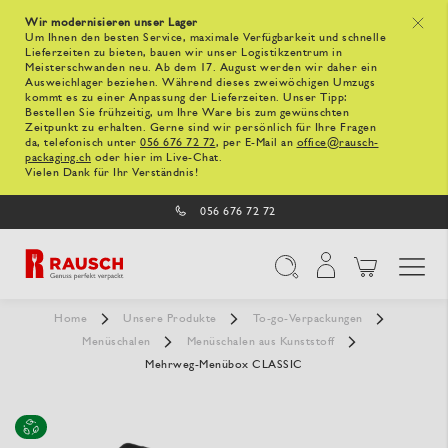
Wir modernisieren unser Lager
x
Um Ihnen den besten Service, maximale Verfügbarkeit und schnelle
Lieferzeiten zu bieten, bauen wir unser Logistikzentrum in
Meisterschwanden neu. Ab dem 17. August werden wir daher ein
Ausweichlager beziehen. Während dieses zweiwöchigen Umzugs
kommt es zu einer Anpassung der Lieferzeiten. Unser Tipp:
Bestellen Sie frühzeitig, um Ihre Ware bis zum gewünschten
Zeitpunkt zu erhalten. Gerne sind wir persönlich für Ihre Fragen
da, telefonisch unter
056 676 72 72
, per E-Mail an
office@rausch-
packaging.ch
oder hier im Live-Chat.
Vielen Dank für Ihr Verständnis!
056 676 72 72
Navigation umschal
Suche
Home
Unsere Produkte
To-go-Verpackungen
Menüschalen
Menüschalen aus Kunststoff
Mehrweg-Menübox CLASSIC