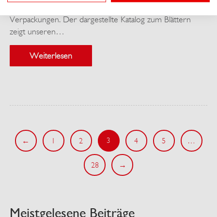
Sortiment für die perfekten Take-away und Snack
Verpackungen. Der dargestellte Katalog zum Blättern
zeigt unseren…
Weiterlesen
3
←
1
2
4
5
…
28
→
Meistgelesene Beiträge