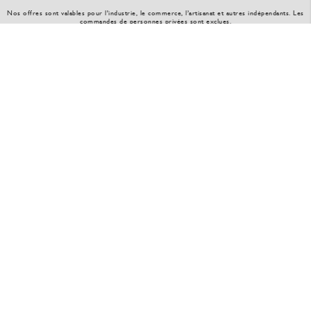
Nos offres sont valables pour l'industrie, le commerce, l’artisanat et autres indépendants. Les
commandes de personnes privées sont exclues.