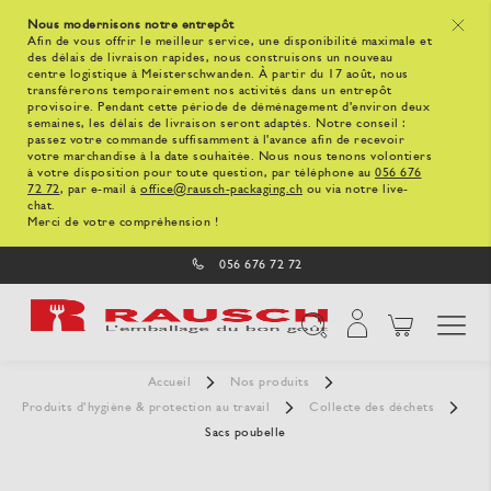
Nous modernisons notre entrepôt
x
Afin de vous offrir le meilleur service, une disponibilité maximale et
des délais de livraison rapides, nous construisons un nouveau
centre logistique à Meisterschwanden. À partir du 17 août, nous
transférerons temporairement nos activités dans un entrepôt
provisoire. Pendant cette période de déménagement d'environ deux
semaines, les délais de livraison seront adaptés. Notre conseil :
passez votre commande suffisamment à l'avance afin de recevoir
votre marchandise à la date souhaitée. Nous nous tenons volontiers
à votre disposition pour toute question, par téléphone au
056 676
72 72
, par e-mail à
office@rausch-packaging.ch
ou via notre live-
chat.
Merci de votre compréhension !
056 676 72 72
Affichage navigatio
Chercher
Accueil
Nos produits
Produits d’hygiène & protection au travail
Collecte des déchets
Sacs poubelle