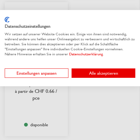
Datenschutzeinstellungen
Wir setzen auf unserer Website Cookies ein. Einige von ihnen sind notwendig,
während andere uns helfen unser Onlineangebot zu verbessern und wirtschaftlich zu
betreiben. Sie können dies akzeptieren oder per Klick auf die Schaltfläche
"Einstellungen anpassen" Ihre individuellen Cookie-Einstellungen vornehmen.
Nähere Hinweise erhalten Sie in unserer
Datenschutzerklärung
.
Sac en tissu en PP
Einstellungen anpassen
Alle akzeptieren
Choisir parmi 6 variantes
CHF 0.66
/
à partir de
pce
disponible