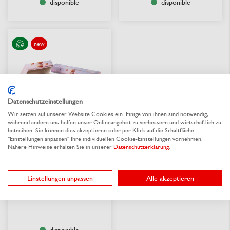
disponible
disponible
new
Datenschutzeinstellungen
Wir setzen auf unserer Website Cookies ein. Einige von ihnen sind notwendig,
während andere uns helfen unser Onlineangebot zu verbessern und wirtschaftlich zu
betreiben. Sie können dies akzeptieren oder per Klick auf die Schaltfläche
Carton à beignets
"Einstellungen anpassen" Ihre individuellen Cookie-Einstellungen vornehmen.
«Berlinetti»
Nähere Hinweise erhalten Sie in unserer
Datenschutzerklärung
.
Choisir parmi 2 variantes
CHF 0.711
/
à partir de
Einstellungen anpassen
Alle akzeptieren
pce