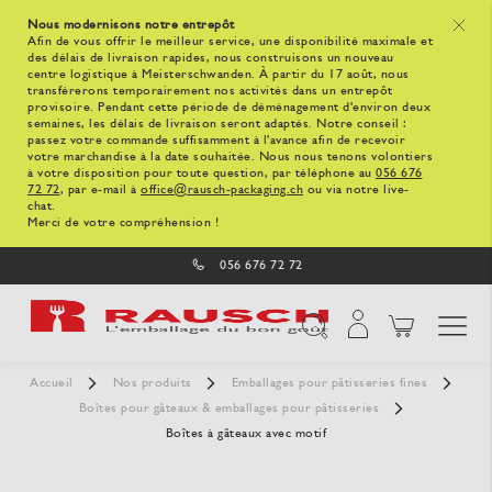
Nous modernisons notre entrepôt
x
Afin de vous offrir le meilleur service, une disponibilité maximale et
des délais de livraison rapides, nous construisons un nouveau
centre logistique à Meisterschwanden. À partir du 17 août, nous
transférerons temporairement nos activités dans un entrepôt
provisoire. Pendant cette période de déménagement d'environ deux
semaines, les délais de livraison seront adaptés. Notre conseil :
passez votre commande suffisamment à l'avance afin de recevoir
votre marchandise à la date souhaitée. Nous nous tenons volontiers
à votre disposition pour toute question, par téléphone au
056 676
72 72
, par e-mail à
office@rausch-packaging.ch
ou via notre live-
chat.
Merci de votre compréhension !
056 676 72 72
Affichage navigatio
Chercher
Accueil
Nos produits
Emballages pour pâtisseries fines
Boîtes pour gâteaux & emballages pour pâtisseries
Boîtes à gâteaux avec motif