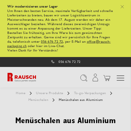
Wir modernisieren unser Lager
x
Um Ihnen den besten Service, maximale Verfügbarkeit und schnelle
Lieferzeiten zu bieten, bauen wir unser Logistikzentrum in
Meisterschwanden neu. Ab dem 17. August werden wir daher ein
Ausweichlager beziehen. Während dieses zweiwöchigen Umzugs
kommt es zu einer Anpassung der Lieferzeiten. Unser Tipp:
Bestellen Sie frühzeitig, um Ihre Ware bis zum gewünschten
Zeitpunkt zu erhalten. Gerne sind wir persönlich für Ihre Fragen
da, telefonisch unter
056 676 72 72
, per E-Mail an
office@rausch-
packaging.ch
oder hier im Live-Chat.
Vielen Dank für Ihr Verständnis!
056 676 72 72
Navigation umschal
Suche
Home
Unsere Produkte
To-go-Verpackungen
Menüschalen
Menüschalen aus Aluminium
Menüschalen aus Aluminium