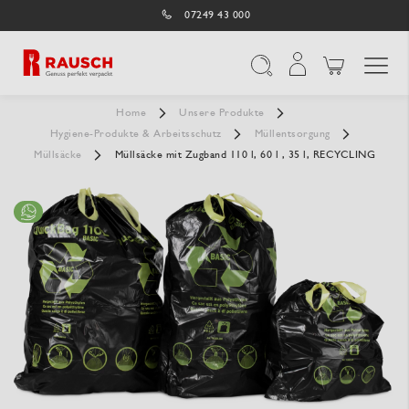
07249 43 000
Navigation umschal
Suche
Home
Unsere Produkte
Hygiene-Produkte & Arbeitsschutz
Müllentsorgung
Müllsäcke
Müllsäcke mit Zugband 110 l, 60 l , 35 l, RECYCLING