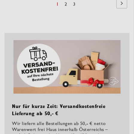
Seite
Sie
Seite
Seite
1
2
3
Seite
Nächst
lesen
Seite
Nur für kurze Zeit: Versandkostenfreie
Lieferung ab 50,- €
Wir liefern alle Bestellungen ab 50,- € netto
Warenwert frei Haus innerhalb Österreichs –