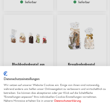
lieferbar
lieferbar
Blockbodenbeutel aus
Kreuzbodenbeutel
OPPA mit Aromaschutz
transparent mit Kreisen
Datenschutzeinstellungen
Aus 8 Varianten wählen
Aus 2 Varianten wählen
0,087 €
/ St.
0,0761 €
/ St.
ab
ab
Wir setzen auf unserer Website Cookies ein. Einige von ihnen sind notwendig,
während andere uns helfen unser Onlineangebot zu verbessern und wirtschaftlich zu
betreiben. Sie können dies akzeptieren oder per Klick auf die Schaltfläche
"Einstellungen anpassen" Ihre individuellen Cookie-Einstellungen vornehmen.
Nähere Hinweise erhalten Sie in unserer
Datenschutzerklärung
.
lieferbar
lieferbar