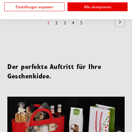
Einstellungen anpassen
Alle akzeptieren
Seite
Sie
Seite
Seite
Seite
Seite
1
2
3
4
5
Seite
Nächst
lesen
Seite
Der perfekte Auftritt für Ihre
Geschenkidee.