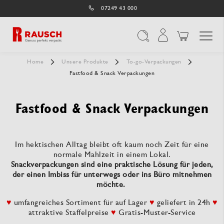
07249 43 000
Navigation umschal
Suche
Home
Unsere Produkte
To-go-Verpackungen
Fastfood & Snack Verpackungen
Fastfood & Snack Verpackungen
Im hektischen Alltag bleibt oft kaum noch Zeit für eine
normale Mahlzeit in einem Lokal.
Snackverpackungen sind eine praktische Lösung für jeden,
der einen Imbiss für unterwegs oder ins Büro mitnehmen
möchte.
♥
umfangreiches Sortiment für auf Lager
♥
geliefert in 24h
♥
attraktive Staffelpreise
♥
Gratis-Muster-Service