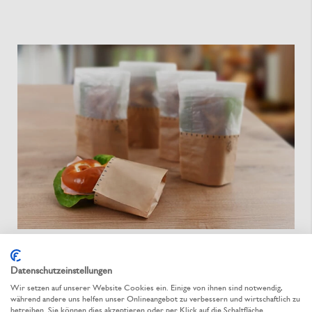
Zum Mitnehmen, bitte!
Datenschutzeinstellungen
Wir setzen auf unserer Website Cookies ein. Einige von ihnen sind notwendig,
Konditoreien, Imbissstände, aber auch Caterer und viele
während andere uns helfen unser Onlineangebot zu verbessern und wirtschaftlich zu
andere Unternehmen brauchen Verpackungen, um ihren
betreiben. Sie können dies akzeptieren oder per Klick auf die Schaltfläche