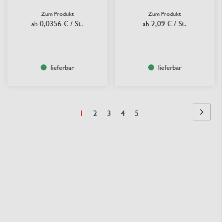
Zum Produkt
Zum Produkt
0,0356 €
/ St.
2,09 €
/ St.
ab
ab
lieferbar
lieferbar
Seite
Sie
Seite
Seite
Seite
Seite
1
2
3
4
5
Seite
Nächst
lesen
Seite