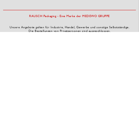
RAUSCH Packaging - Eine Marke der MEDEWO GRUPPE
Unsere Angebote gelten für Industrie, Handel, Gewerbe und sonstige Selbstständige.
Die Bestellungen von Privatpersonen sind ausgeschlossen.