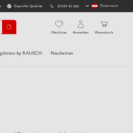
Store
Österreich
r
Geprüfte Qualität
07249 43 000
auswählen
Suche
Merkliste
Anmelden
Warenkorb
gslinien by RAUSCH
Neuheiten