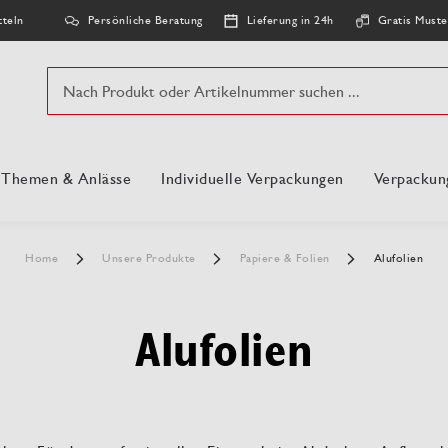
Persönliche Beratung
Lieferung in 24h
Gratis Muste
tteln
Suche
, Themen & Anlässe
Individuelle Verpackungen
Verpackun
Home
Unsere Produkte
Papiere & Folien
Alufolien
Alufolien