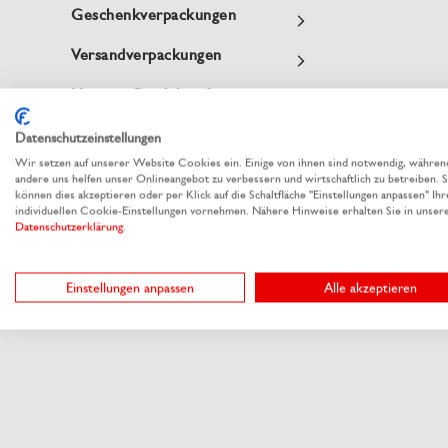
Geschenkverpackungen
Versandverpackungen
Hygiene-Produkte &
Arbeitsschutz
Datenschutzeinstellungen
Ihre Branche, Themen &
Wir setzen auf unserer Website Cookies ein. Einige von ihnen sind notwendig, währen
andere uns helfen unser Onlineangebot zu verbessern und wirtschaftlich zu betreiben. S
Anlässe
können dies akzeptieren oder per Klick auf die Schaltfläche "Einstellungen anpassen" Ihr
individuellen Cookie-Einstellungen vornehmen. Nähere Hinweise erhalten Sie in unser
Datenschutzerklärung
.
Verpackungslinien by
RAUSCH
Einstellungen anpassen
Alle akzeptieren