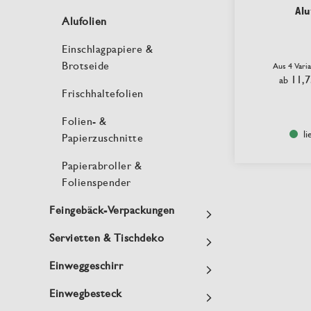
Alu
Alufolien
Einschlagpapiere &
Brotseide
Aus 4 Vari
11,7
ab
Frischhaltefolien
Folien- &
li
Papierzuschnitte
Papierabroller &
Folienspender
Feingebäck-Verpackungen
Servietten & Tischdeko
Einweggeschirr
Einwegbesteck