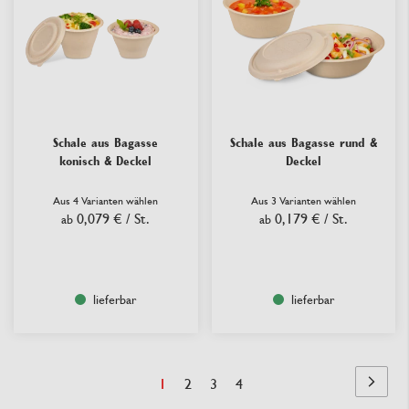
Schale aus Bagasse
Schale aus Bagasse rund &
konisch & Deckel
Deckel
Aus 4 Varianten wählen
Aus 3 Varianten wählen
0,079 €
/ St.
0,179 €
/ St.
ab
ab
lieferbar
lieferbar
Seite
Sie
Seite
Seite
Seite
1
2
3
4
Seite
Nächst
lesen