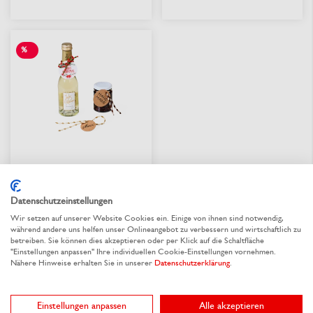
%
SALE
Geschenk- &
Produktanhänger mit
Verschluss-Kordel
Datenschutzeinstellungen
Aus 3 Varianten wählen
Wir setzen auf unserer Website Cookies ein. Einige von ihnen sind notwendig,
0,228 €
/ St.
ab
während andere uns helfen unser Onlineangebot zu verbessern und wirtschaftlich zu
betreiben. Sie können dies akzeptieren oder per Klick auf die Schaltfläche
"Einstellungen anpassen" Ihre individuellen Cookie-Einstellungen vornehmen.
Nähere Hinweise erhalten Sie in unserer
Datenschutzerklärung
.
lieferbar
Einstellungen anpassen
Alle akzeptieren