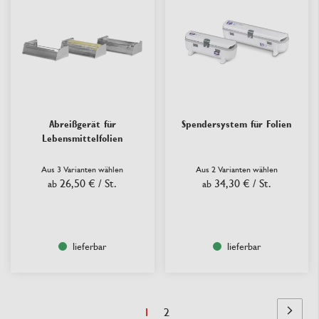
Abreißgerät für
Spendersystem für Folien
Lebensmittelfolien
Aus 3 Varianten wählen
Aus 2 Varianten wählen
26,50 €
/ St.
34,30 €
/ St.
ab
ab
lieferbar
lieferbar
Seite
Sie
Seite
1
2