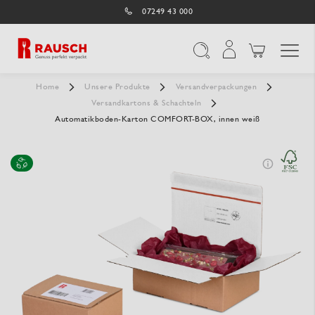
07249 43 000
Navigation umschal
Suche
Home
Unsere Produkte
Versandverpackungen
Versandkartons & Schachteln
Automatikboden-Karton COMFORT-BOX, innen weiß