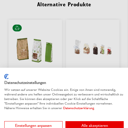
Alternative Produkte
Datenschutzeinstellungen
Blockbodenbeutel aus
Blockbodenbeutel aus
Wir setzen auf unserer Website Cookies ein. Einige von ihnen sind notwendig,
Kraftpapier
OPPA mit Aromaschutz
während andere uns helfen unser Onlineangebot zu verbessern und wirtschaftlich zu
WALDWEIHNACHT
betreiben. Sie können dies akzeptieren oder per Klick auf die Schaltfläche
"Einstellungen anpassen" Ihre individuellen Cookie-Einstellungen vornehmen.
Nähere Hinweise erhalten Sie in unserer
Datenschutzerklärung
.
Aus 4 Varianten wählen
Aus 8 Varianten wählen
0,117 €
/ St.
0,087 €
/ St.
ab
ab
Einstellungen anpassen
Alle akzeptieren