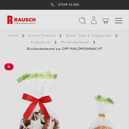
07249 43 000
Navigation umschal
Suche
Home
Unsere Produkte
Beutel, Tüten & Tragetaschen
Bodenbeutel
Blockbodenbeutel
Blockbodenbeutel aus OPP WALDWEIHNACHT
%
SALE