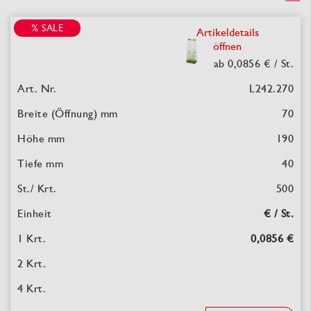
% SALE
Artikeldetails
öffnen
ab 0,0856 €
/ St.
L242.270
70
190
40
500
€ / St.
0,0856 €