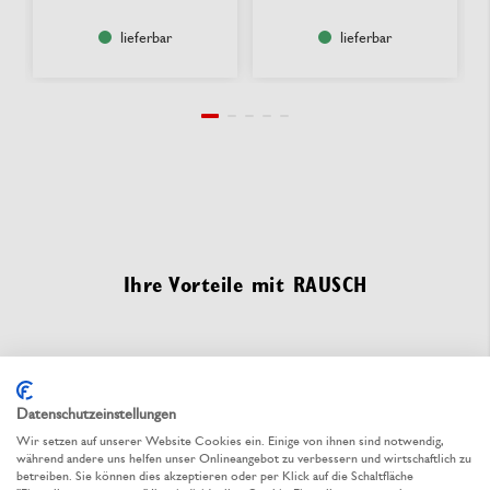
lieferbar
lieferbar
Ihre Vorteile mit RAUSCH
Datenschutzeinstellungen
Fachkundige Beratung
Wir setzen auf unserer Website Cookies ein. Einige von ihnen sind notwendig,
Unsere Verpackungsspezialisten sind
während andere uns helfen unser Onlineangebot zu verbessern und wirtschaftlich zu
persönlich für Sie da
betreiben. Sie können dies akzeptieren oder per Klick auf die Schaltfläche