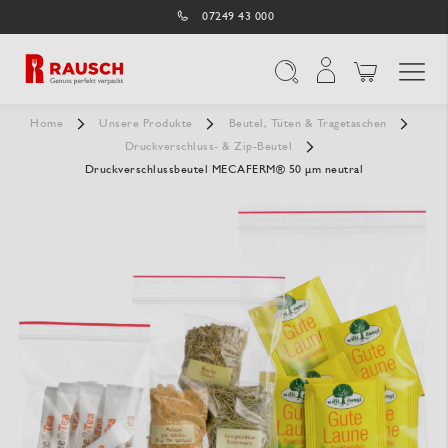
07249 43 000
Navigation umschal
Suche
Home
Unsere Produkte
Beutel, Tüten & Tragetaschen
Druckverschluss- & Zip-Beutel
Druckverschlussbeutel MECAFERM® 50 µm neutral