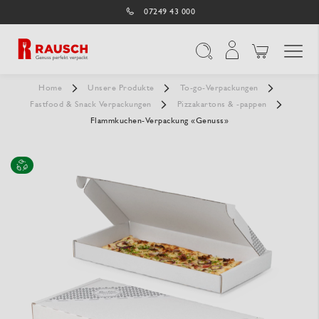
07249 43 000
Navigation umschal
Suche
Home
Unsere Produkte
To-go-Verpackungen
Fastfood & Snack Verpackungen
Pizzakartons & -pappen
Flammkuchen-Verpackung «Genuss»