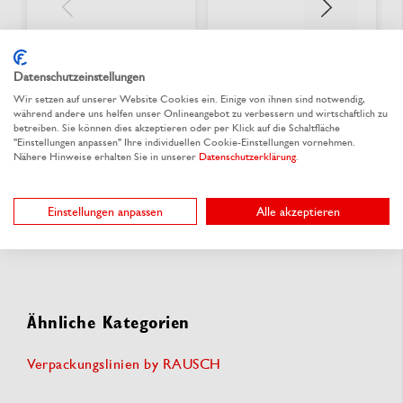
Pizza-Kartons
Pizza-Karton braun
bedrucken
Datenschutzeinstellungen
Wir setzen auf unserer Website Cookies ein. Einige von ihnen sind notwendig,
Aus 7 Varianten wählen
Diesen Artikel mit Ihrem
während andere uns helfen unser Onlineangebot zu verbessern und wirtschaftlich zu
0,2058 €
/ St.
ab
Logo oder Motiv
betreiben. Sie können dies akzeptieren oder per Klick auf die Schaltfläche
"Einstellungen anpassen" Ihre individuellen Cookie-Einstellungen vornehmen.
Nähere Hinweise erhalten Sie in unserer
Datenschutzerklärung
.
Jetzt bedrucken
lieferbar
Einstellungen anpassen
Alle akzeptieren
Ähnliche Kategorien
Verpackungslinien by RAUSCH