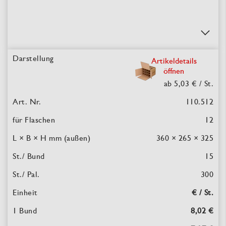
Artikeldetails
öffnen
ab 5,03 €
/ St.
110.512
12
360 × 265 × 325
15
300
€ / St.
8,02 €