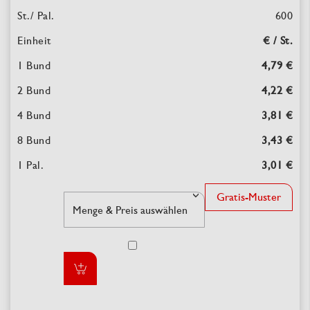
600
€ / St.
4,79 €
4,22 €
3,81 €
3,43 €
3,01 €
Gratis-Muster