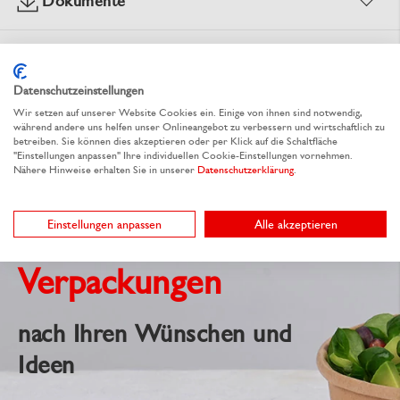
Dokumente
Datenschutzeinstellungen
Sie möchten dieses Produkt individualisieren?
Wir setzen auf unserer Website Cookies ein. Einige von ihnen sind notwendig,
während andere uns helfen unser Onlineangebot zu verbessern und wirtschaftlich zu
betreiben. Sie können dies akzeptieren oder per Klick auf die Schaltfläche
"Einstellungen anpassen" Ihre individuellen Cookie-Einstellungen vornehmen.
Nähere Hinweise erhalten Sie in unserer
Datenschutzerklärung
.
Individuelle
Einstellungen anpassen
Alle akzeptieren
Verpackungen
nach Ihren Wünschen und
Ideen