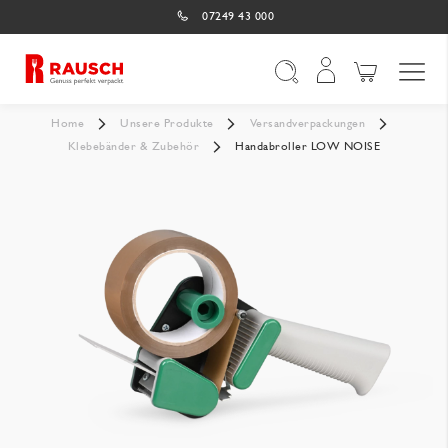
07249 43 000
Navigation umschal
Suche
Home
Unsere Produkte
Versandverpackungen
Klebebänder & Zubehör
Handabroller LOW NOISE