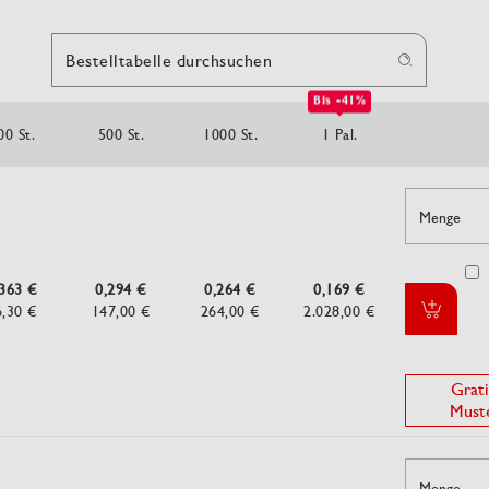
Bestelltabelle durchsuchen
Bis -41%
00 St.
500 St.
1000 St.
1 Pal.
Menge
,363 €
0,294 €
0,264 €
0,169 €
6,30 €
147,00 €
264,00 €
2.028,00 €
Grati
Must
Menge