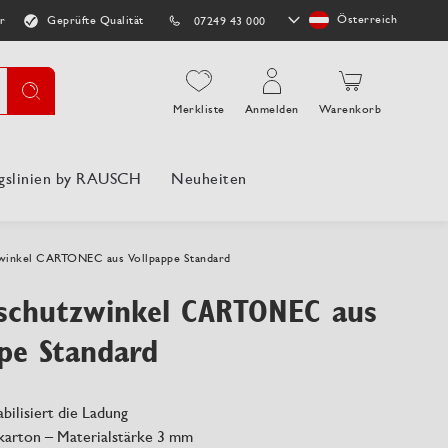
Store
Österreich
r
Geprüfte Qualität
07249 43 000
auswählen
Suche
Merkliste
Anmelden
Warenkorb
gslinien by RAUSCH
Neuheiten
winkel CARTONEC aus Vollpappe Standard
schutzwinkel CARTONEC aus
pe Standard
abilisiert die Ladung
lkarton – Materialstärke 3 mm