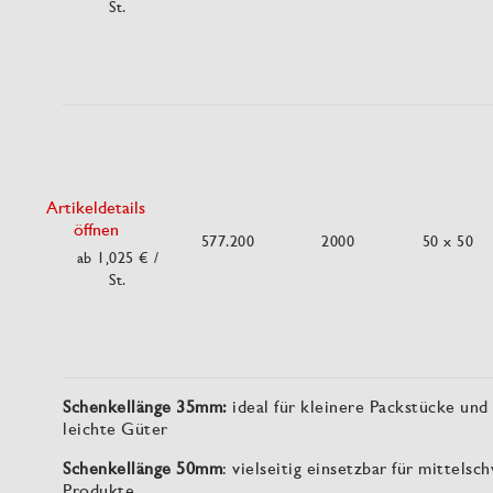
St.
Artikeldetails
öffnen
577.200
2000
50 x 50
ab 1,025 €
/
St.
Schenkellänge 35mm:
ideal für kleinere Packstücke und
leichte Güter
Schenkellänge 50mm
: vielseitig einsetzbar für mittelsc
Produkte