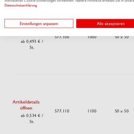
individuellen Cookie-Einstellungen vornehmen. Nähere Hinweise erhalten Sie in unser
Datenschutzerklärung
.
Einstellungen anpassen
Alle akzeptieren
Artikeldetails
öffnen
577.100
1000
50 x 50
ab 0,493 €
/
St.
Artikeldetails
öffnen
577.110
1100
50 x 50
ab 0,534 €
/
St.