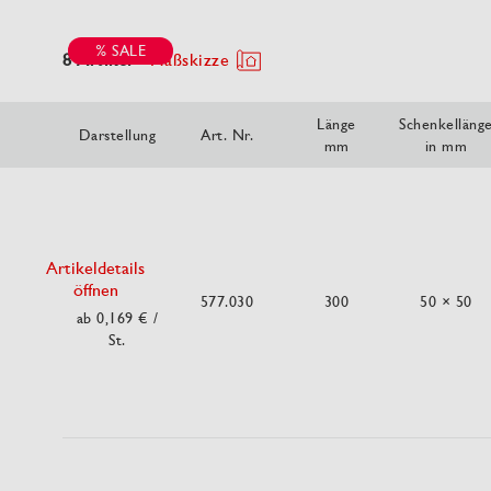
% SALE
8 Artikel
Maßskizze
Länge
Schenkelläng
Darstellung
Art. Nr.
mm
in mm
Artikeldetails
öffnen
577.030
300
50 × 50
ab 0,169 €
/
St.