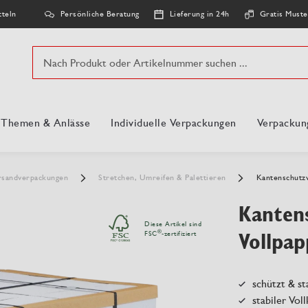
Persönliche Beratung
Lieferung in 24h
Gratis Muste
tteln
Suche
, Themen & Anlässe
Individuelle Verpackungen
Verpackun
rsandverpackungen
Stretchen, Umreifen & Palettieren
Kantenschutz
Kanten
Diese Artikel sind
Vollpap
®
FSC
-zertifiziert
schützt & st
stabiler Vol