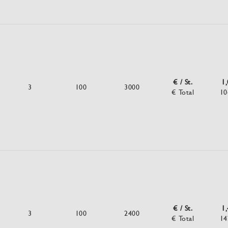
€ / St.
1
3
100
3000
€ Total
10
€ / St.
1
3
100
2400
€ Total
14