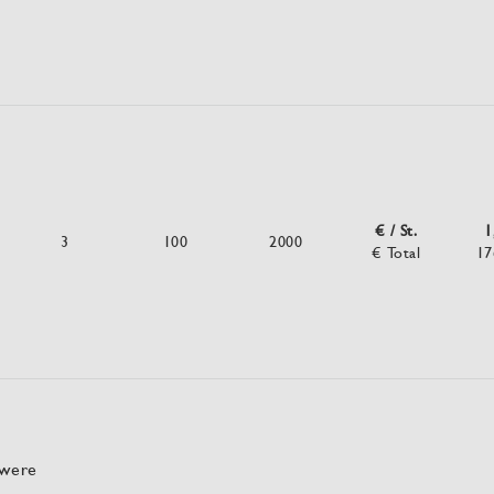
€ / St.
1
3
100
2000
€ Total
17
hwere