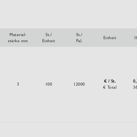
e
Material-
St./
St./
Einheit
1
stärke mm
Einheit
Pal.
€ / St.
0
3
100
12000
€ Total
3