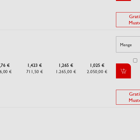
Grati
Must
Menge
,76 €
1,423 €
1,265 €
1,025 €
6,00 €
711,50 €
1.265,00 €
2.050,00 €
Grati
Must