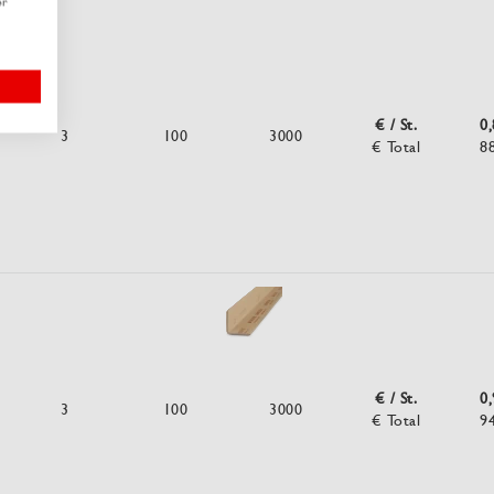
er
€ / St.
0
3
100
3000
€ Total
8
€ / St.
0
3
100
3000
€ Total
9