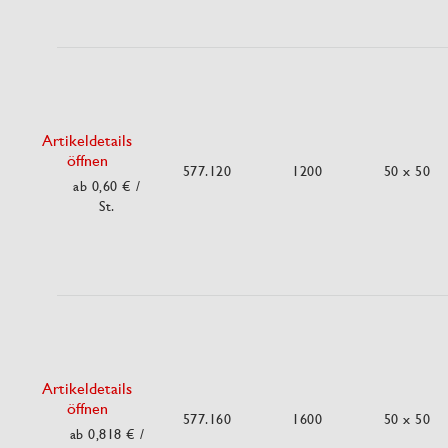
Artikeldetails
öffnen
577.120
1200
50 x 50
ab 0,60 €
/
St.
Artikeldetails
öffnen
577.160
1600
50 x 50
ab 0,818 €
/