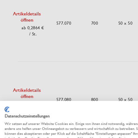
Artikeldetails
öffnen
577.070
700
50 x 50
ab 0,2864 €
/ St.
Artikeldetails
öffnen
577.080
800
50 x 50
ab 0,40 €
/
St.
Datenschutzeinstellungen
Wir setzen auf unserer Website Cookies ein. Einige von ihnen sind notwendig, währen
andere uns helfen unser Onlineangebot zu verbessern und wirtschaftlich zu betreiben. S
können dies akzeptieren oder per Klick auf die Schaltfläche "Einstellungen anpassen" Ihr