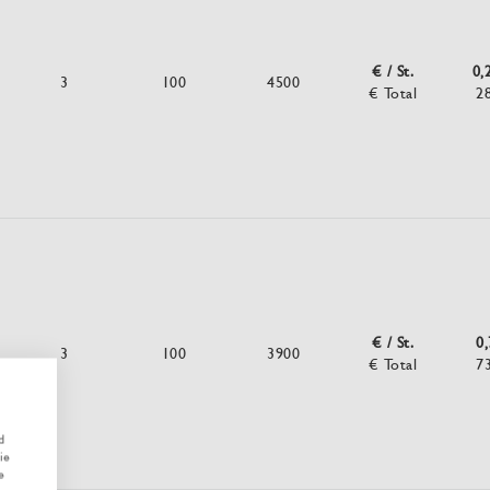
€ / St.
0,
3
100
4500
€ Total
2
€ / St.
0
3
100
3900
€ Total
7
d
ie
e