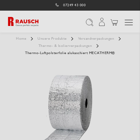
07249 43 000
Navigation umschal
Suche
Home
Unsere Produkte
Versandverpackungen
Thermo- & Isolierverpackungen
Thermo-Luftpolsterfolie alukaschiert MECATHERM®