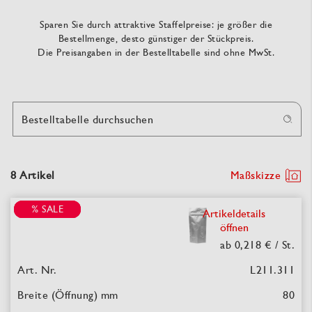
Sparen Sie durch attraktive Staffelpreise: je größer die
Bestellmenge, desto günstiger der Stückpreis.
Die Preisangaben in der Bestelltabelle sind ohne MwSt.
Bestelltabelle durchsuchen
8 Artikel
Maßskizze
% SALE
% SALE
% SALE
Artikeldetails
öffnen
ab 0,218 €
/ St.
L211.311
80