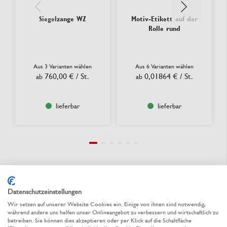
Siegelzange WZ
Motiv-Etikett auf der
Rolle rund
Aus 3 Varianten wählen
Aus 6 Varianten wählen
760,00 €
/ St.
0,01864 €
/ St.
ab
ab
lieferbar
lieferbar
Datenschutzeinstellungen
Wir setzen auf unserer Website Cookies ein. Einige von ihnen sind notwendig,
während andere uns helfen unser Onlineangebot zu verbessern und wirtschaftlich zu
Ihre Vorteile mit RAUSCH
betreiben. Sie können dies akzeptieren oder per Klick auf die Schaltfläche