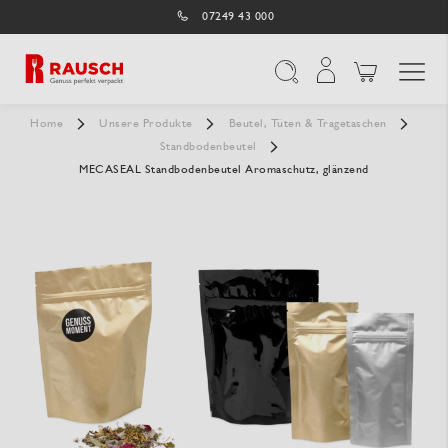
07249 43 000
Navigation umschal
Suche
Home
Unsere Produkte
Beutel, Tüten & Tragetaschen
Standbodenbeutel
MECASEAL Standbodenbeutel Aromaschutz, glänzend