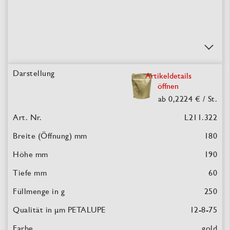
Artikeldetails
öffnen
ab 0,2224 €
/ St.
L211.322
180
190
60
250
12-8-75
gold