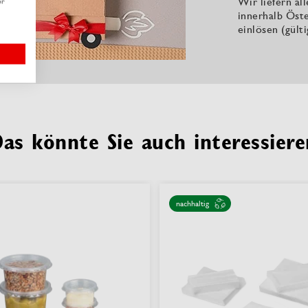
Wir liefern al
er
innerhalb Öste
einlösen (gült
Das könnte Sie auch interessiere
nachhaltig