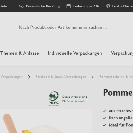
Persönliche Beratung
Lieferung in 24h
Gratis Muste
tteln
Suche
, Themen & Anlässe
Individuelle Verpackungen
Verpackun
-Verpackungen
Fastfood & Snack Verpackungen
Pommesschalen & -t
Pommes
Diese Artikel sind
PEFC-zertifiziert
aus fettabw
flach angelie
ideal für Po