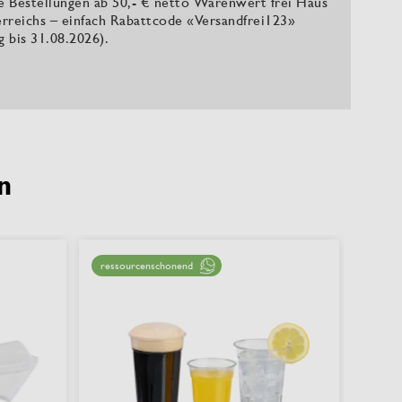
le Bestellungen ab 50,- € netto Warenwert frei Haus
rreichs – einfach Rabattcode «Versandfrei123»
ig bis 31.08.2026).
n
ressourcenschonend
nachha