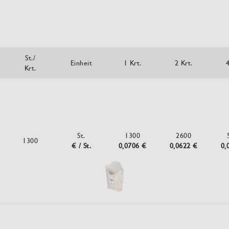
St./
Einheit
1 Krt.
2 Krt.
4
Krt.
St.
1300
2600
1300
€ / St.
0,0706 €
0,0622 €
0,