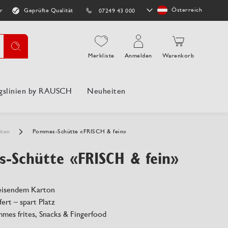
Store
Österreich
r
Geprüfte Qualität
07249 43 000
auswählen
Suche
Merkliste
Anmelden
Warenkorb
gslinien by RAUSCH
Neuheiten
üten
Pommes-Schütte «FRISCH & fein»
-Schütte «FRISCH & fein»
eisendem Karton
fert – spart Platz
mmes frites, Snacks & Fingerfood