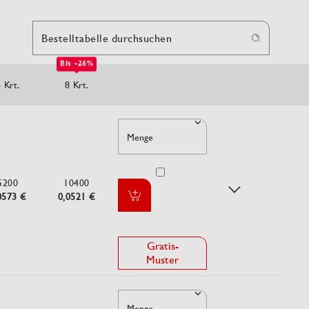
Bestelltabelle durchsuchen
Bis -26%
 Krt.
8 Krt.
Menge
5200
10400
0573 €
0,0521 €
Gratis-
Muster
Menge