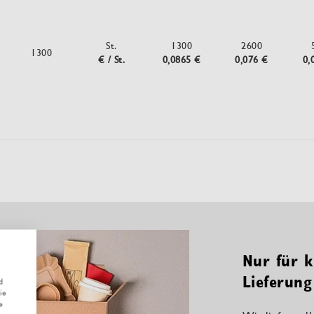
St.
1300
2600
1300
€ / St.
0,0865 €
0,076 €
0,
Nur für k
Lieferung
d
ie
e