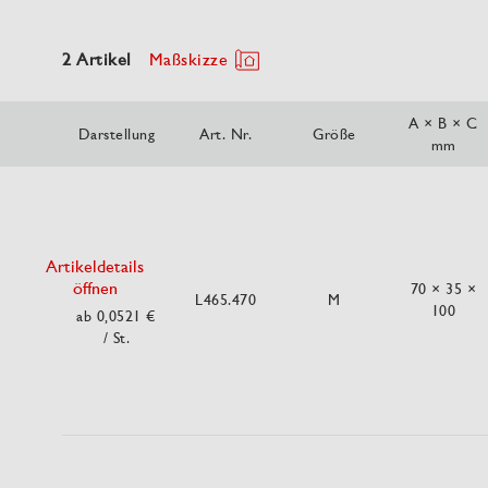
2 Artikel
Maßskizze
A × B × C
Darstellung
Art. Nr.
Größe
mm
Artikeldetails
öffnen
70 × 35 ×
L465.470
M
100
ab 0,0521 €
/ St.