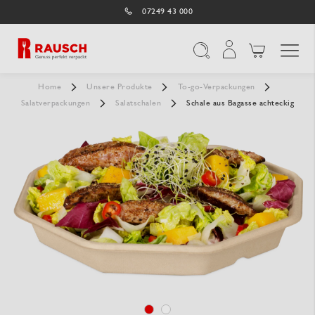
07249 43 000
Navigation umschal
Suche
Home
Unsere Produkte
To-go-Verpackungen
Salatverpackungen
Salatschalen
Schale aus Bagasse achteckig