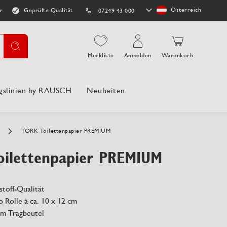
Store
Österreich
r
Geprüfte Qualität
07249 43 000
auswählen
Suche
Merkliste
Anmelden
Warenkorb
gslinien by RAUSCH
Neuheiten
e
TORK Toilettenpapier PREMIUM
oilettenpapier PREMIUM
lstoff-Qualität
o Rolle à ca. 10 x 12 cm
im Tragbeutel