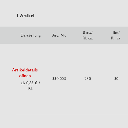
1 Artikel
Blatt/
lfm/
Darstellung
Art. Nr.
Rl. ca.
Rl. ca.
Artikeldetails
öffnen
330.003
250
30
ab 0,83 €
/
Rl.