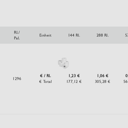
Rl./
Einheit
144 Rl.
288 Rl.
5
Pal.
€ / Rl.
1,23 €
1,06 €
0
1296
€ Total
177,12 €
305,28 €
56