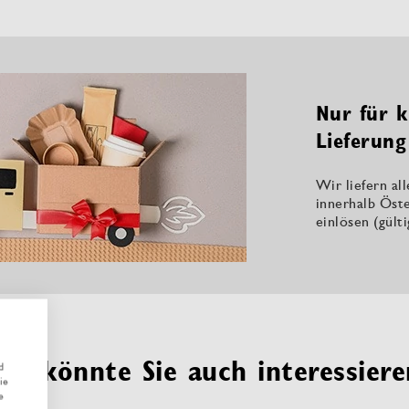
Nur für k
Lieferung
Wir liefern al
innerhalb Öste
einlösen (gült
Das könnte Sie auch interessiere
d
ie
e