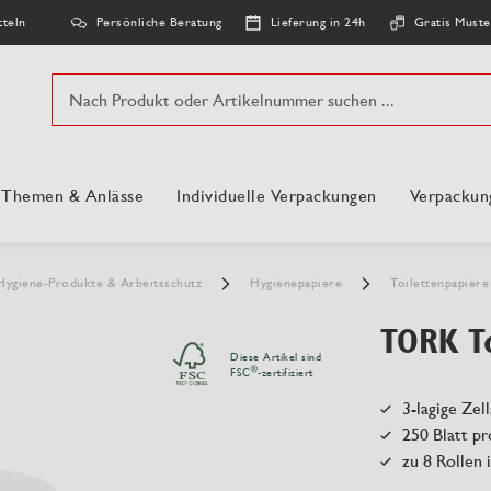
Persönliche Beratung
Lieferung in 24h
Gratis Muste
tteln
Suche
, Themen & Anlässe
Individuelle Verpackungen
Verpackun
Hygiene-Produkte & Arbeitsschutz
Hygienepapiere
Toilettenpapier
TORK T
Diese Artikel sind
®
FSC
-zertifiziert
3-lagige Zel
250 Blatt pr
zu 8 Rollen 