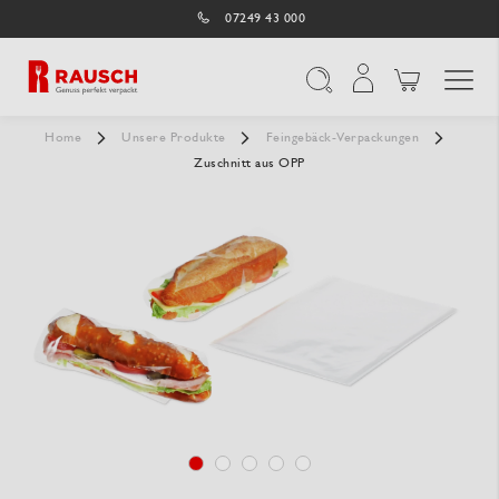
07249 43 000
Navigation umschal
Suche
Home
Unsere Produkte
Feingebäck-Verpackungen
Zuschnitt aus OPP