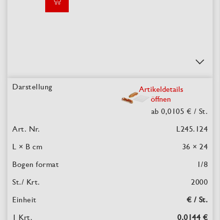
Artikeldetails
öffnen
ab 0,0105 €
/ St.
L245.124
36 × 24
1/8
2000
€ / St.
0,0144 €