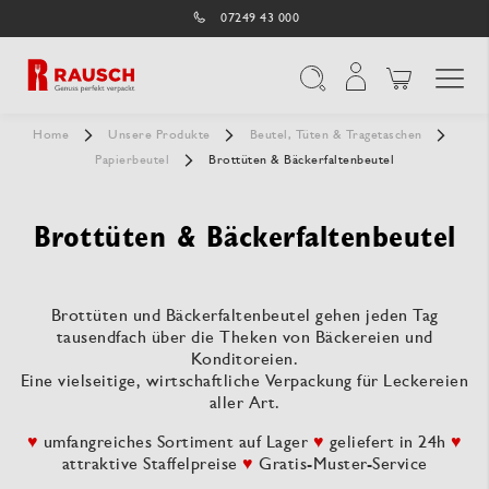
07249 43 000
Navigation umschal
Suche
Home
Unsere Produkte
Beutel, Tüten & Tragetaschen
Papierbeutel
Brottüten & Bäckerfaltenbeutel
Brottüten & Bäckerfaltenbeutel
Brottüten und Bäckerfaltenbeutel gehen jeden Tag
tausendfach über die Theken von Bäckereien und
Konditoreien.
Eine vielseitige, wirtschaftliche Verpackung für Leckereien
aller Art.
♥
umfangreiches Sortiment auf Lager
♥
geliefert in 24h
♥
attraktive Staffelpreise
♥
Gratis-Muster-Service